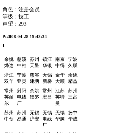
角色：注册会员
等级：技工
声望：
293
P:2008-04-28 15:43:34
1
余姚
慈溪
苏州
镇江
南京
宁波
烨达
中柏
天呈
华银
中得
久联
浙江
宁波
慈溪
无锡
金华
余姚
双羊
亚灵
建塘
新桥
大顺
精益
常州
射阳
余姚
常州
江苏
苏州
英耐
电线
锋盛
宏昌
英特
三富
尔
厂
曼
苏州
苏州
无锡
无锡
无锡
扬中
中创
易通
沪安
电线
华腾
华成
厂