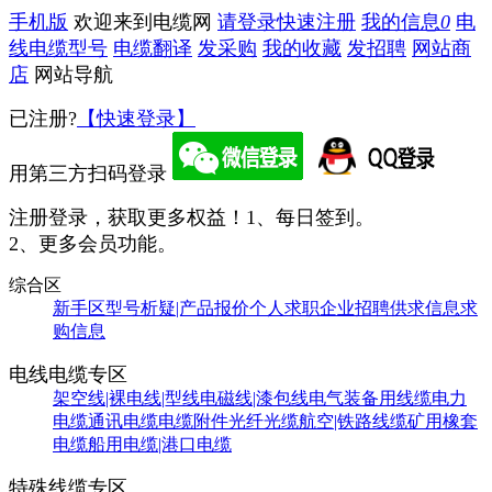
手机版
欢迎来到电缆网
请登录
快速注册
我的信息
0
电
线电缆型号
电缆翻译
发采购
我的收藏
发招聘
网站商
店
网站导航
已注册?
【快速登录】
用第三方扫码登录
注册登录，获取更多权益！
1、每日签到。
2、更多会员功能。
综合区
新手区
型号析疑|产品报价
个人求职
企业招聘
供求信息
求
购信息
电线电缆专区
架空线|裸电线|型线
电磁线|漆包线
电气装备用线缆
电力
电缆
通讯电缆
电缆附件
光纤光缆
航空|铁路线缆
矿用橡套
电缆
船用电缆|港口电缆
特殊线缆专区