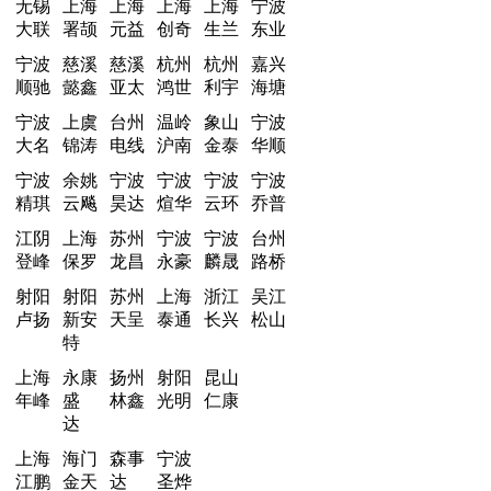
无锡
上海
上海
上海
上海
宁波
大联
署颉
元益
创奇
生兰
东业
宁波
慈溪
慈溪
杭州
杭州
嘉兴
顺驰
懿鑫
亚太
鸿世
利宇
海塘
宁波
上虞
台州
温岭
象山
宁波
大名
锦涛
电线
沪南
金泰
华顺
宁波
余姚
宁波
宁波
宁波
宁波
精琪
云飚
昊达
煊华
云环
乔普
江阴
上海
苏州
宁波
宁波
台州
登峰
保罗
龙昌
永豪
麟晟
路桥
射阳
射阳
苏州
上海
浙江
吴江
卢扬
新安
天呈
泰通
长兴
松山
特
上海
永康
扬州
射阳
昆山
年峰
盛
林鑫
光明
仁康
达
上海
海门
森事
宁波
江鹏
金天
达
圣烨