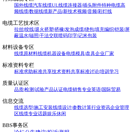
国外线缆
汽车线缆
UL线缆
连接器|插头附件
特种电缆
高
频线缆|数据线缆
新产品|新技术
视频|音频|彩灯线
电缆工艺技术区
拉丝|绞线|退火
挤塑|挤橡|发泡
成缆|绕包|填充
编织|铠装|屏
蔽
温水|辐照|干法交联
喷码印字|记米包装
材料设备专区
线缆原材料
线缆机器设备
电缆模具|盘具
企业厂家
标准资料专栏
标准求助
标准共享
技术资料共享
标准讨论|培训学习
质量认证区
品质|检测|试验
产品认证
电缆销售
专业英语|国际贸易
信息交流
线缆选型|施工安装
线缆设计|参数计算
行业资讯
企业管理
区
线缆专业话题
娱乐休闲
BBS事务区