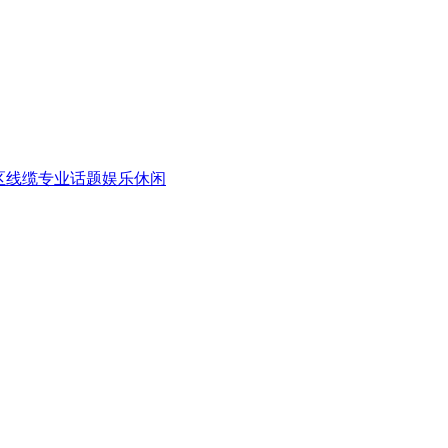
区
线缆专业话题
娱乐休闲