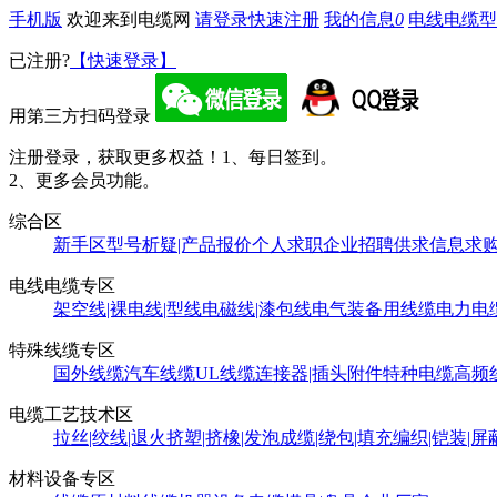
手机版
欢迎来到电缆网
请登录
快速注册
我的信息
0
电线电缆型
已注册?
【快速登录】
用第三方扫码登录
注册登录，获取更多权益！
1、每日签到。
2、更多会员功能。
综合区
新手区
型号析疑|产品报价
个人求职
企业招聘
供求信息
求
电线电缆专区
架空线|裸电线|型线
电磁线|漆包线
电气装备用线缆
电力电
特殊线缆专区
国外线缆
汽车线缆
UL线缆
连接器|插头附件
特种电缆
高频
电缆工艺技术区
拉丝|绞线|退火
挤塑|挤橡|发泡
成缆|绕包|填充
编织|铠装|屏
材料设备专区