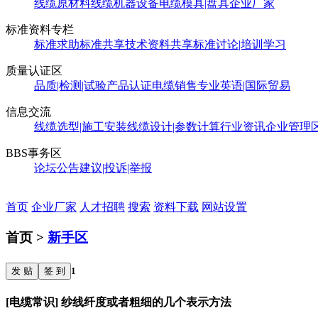
线缆原材料
线缆机器设备
电缆模具|盘具
企业厂家
标准资料专栏
标准求助
标准共享
技术资料共享
标准讨论|培训学习
质量认证区
品质|检测|试验
产品认证
电缆销售
专业英语|国际贸易
信息交流
线缆选型|施工安装
线缆设计|参数计算
行业资讯
企业管理
BBS事务区
论坛公告
建议|投诉|举报
首页
企业厂家
人才招聘
搜索
资料下载
网站设置
首页 >
新手区
发 贴
签 到
1
[电缆常识] 纱线纤度或者粗细的几个表示方法