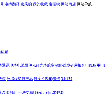
号
电缆翻译
发采购
我的收藏
发招聘
网站商店
网站导航
购信息
缆
通讯电缆
电缆附件
光纤光缆
航空|铁路线缆
矿用橡套电缆
船用电
线缆|数据线缆
新产品|新技术
视频|音频|彩灯线
蔽
温水|辐照|干法交联
喷码印字|记米包装