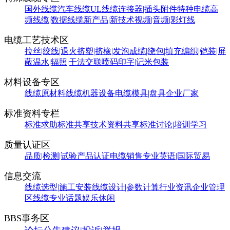
国外线缆
汽车线缆
UL线缆
连接器|插头附件
特种电缆
高
频线缆|数据线缆
新产品|新技术
视频|音频|彩灯线
电缆工艺技术区
拉丝|绞线|退火
挤塑|挤橡|发泡
成缆|绕包|填充
编织|铠装|屏
蔽
温水|辐照|干法交联
喷码印字|记米包装
材料设备专区
线缆原材料
线缆机器设备
电缆模具|盘具
企业厂家
标准资料专栏
标准求助
标准共享
技术资料共享
标准讨论|培训学习
质量认证区
品质|检测|试验
产品认证
电缆销售
专业英语|国际贸易
信息交流
线缆选型|施工安装
线缆设计|参数计算
行业资讯
企业管理
区
线缆专业话题
娱乐休闲
BBS事务区