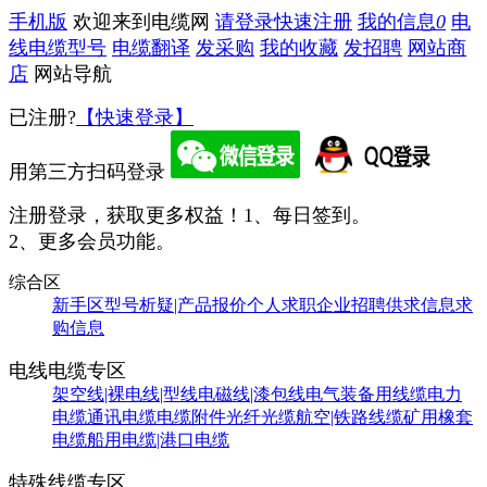
手机版
欢迎来到电缆网
请登录
快速注册
我的信息
0
电
线电缆型号
电缆翻译
发采购
我的收藏
发招聘
网站商
店
网站导航
已注册?
【快速登录】
用第三方扫码登录
注册登录，获取更多权益！
1、每日签到。
2、更多会员功能。
综合区
新手区
型号析疑|产品报价
个人求职
企业招聘
供求信息
求
购信息
电线电缆专区
架空线|裸电线|型线
电磁线|漆包线
电气装备用线缆
电力
电缆
通讯电缆
电缆附件
光纤光缆
航空|铁路线缆
矿用橡套
电缆
船用电缆|港口电缆
特殊线缆专区