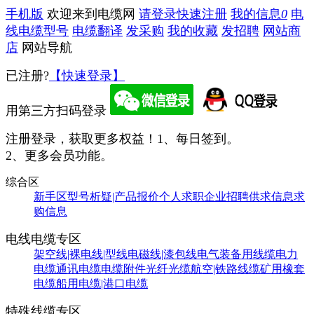
手机版
欢迎来到电缆网
请登录
快速注册
我的信息
0
电
线电缆型号
电缆翻译
发采购
我的收藏
发招聘
网站商
店
网站导航
已注册?
【快速登录】
用第三方扫码登录
注册登录，获取更多权益！
1、每日签到。
2、更多会员功能。
综合区
新手区
型号析疑|产品报价
个人求职
企业招聘
供求信息
求
购信息
电线电缆专区
架空线|裸电线|型线
电磁线|漆包线
电气装备用线缆
电力
电缆
通讯电缆
电缆附件
光纤光缆
航空|铁路线缆
矿用橡套
电缆
船用电缆|港口电缆
特殊线缆专区