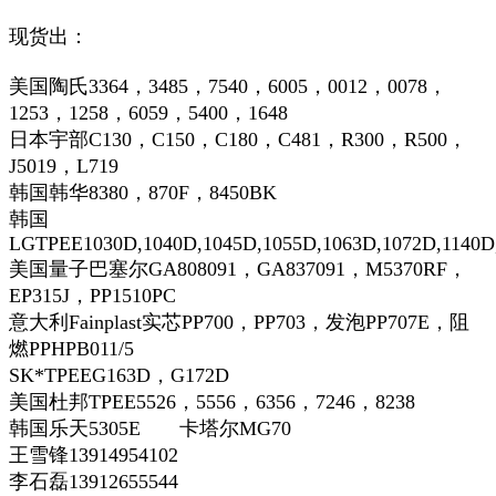
现货出：
美国陶氏3364，3485，7540，6005，0012，0078，
1253，1258，6059，5400，1648
日本宇部C130，C150，C180，C481，R300，R500，
J5019，L719
韩国韩华8380，870F，8450BK
韩国
LGTPEE1030D,1040D,1045D,1055D,1063D,1072D,1140D
美国量子巴塞尔GA808091，GA837091，M5370RF，
EP315J，PP1510PC
意大利Fainplast实芯PP700，PP703，发泡PP707E，阻
燃PPHPB011/5
SK*TPEEG163D，G172D
美国杜邦TPEE5526，5556，6356，7246，8238
韩国乐天5305E 卡塔尔MG70
王雪锋13914954102
李石磊13912655544