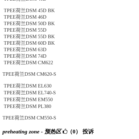
 TPEE荷兰DSM 45D BK
 TPEE荷兰DSM 46D 
 TPEE荷兰DSM 50D BK 
 TPEE荷兰DSM 55D 
 TPEE荷兰DSM 55D BK 
 TPEE荷兰DSM 60D BK
 TPEE荷兰DSM 63D 
 TPEE荷兰DSM 74D 
 TPEE荷兰DSM CM622 
TPEE荷兰DSM CM620-S
 TPEE荷兰DSM EL630 
 TPEE荷兰DSM EL740-S 
 TPEE荷兰DSM EM550 
 TPEE荷兰DSM PL380  
TPEE荷兰DSM CM550-S
preheating zone - 预热区
（0）
投诉