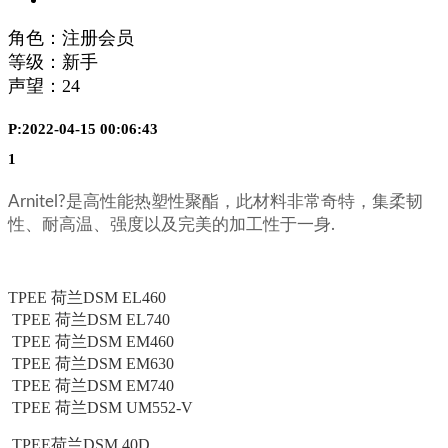
角色：注册会员
等级：新手
声望：
24
P:2022-04-15 00:06:43
1
Arnitel?是高性能热塑性聚酯，此材料非常奇特，集柔韧
性、耐高温、强度以及完美的加工性于一身.
TPEE 荷兰DSM EL460  
 TPEE 荷兰DSM EL740
 TPEE 荷兰DSM EM460   
 TPEE 荷兰DSM EM630   
 TPEE 荷兰DSM EM740   
 TPEE 荷兰DSM UM552-V 
 TPEE荷兰DSM 40D 