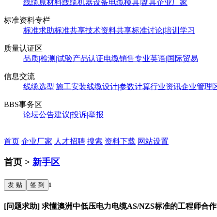
线缆原材料
线缆机器设备
电缆模具|盘具
企业厂家
标准资料专栏
标准求助
标准共享
技术资料共享
标准讨论|培训学习
质量认证区
品质|检测|试验
产品认证
电缆销售
专业英语|国际贸易
信息交流
线缆选型|施工安装
线缆设计|参数计算
行业资讯
企业管理
BBS事务区
论坛公告
建议|投诉|举报
首页
企业厂家
人才招聘
搜索
资料下载
网站设置
首页 >
新手区
发 贴
签 到
1
[问题求助] 求懂澳洲中低压电力电缆AS/NZS标准的工程师合作