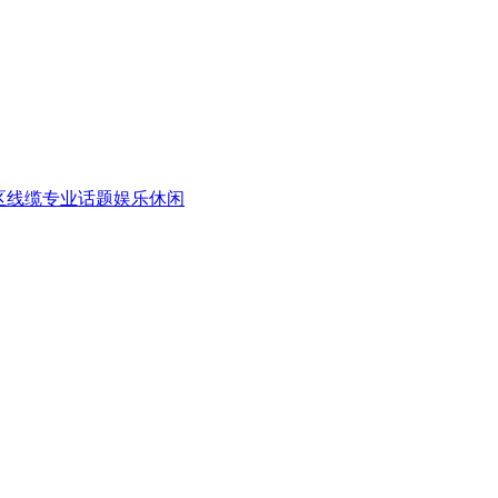
区
线缆专业话题
娱乐休闲