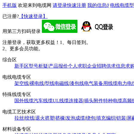
手机版
欢迎来到电缆网
请登录
快速注册
我的信息
0
电线电缆型
已注册?
【快速登录】
用第三方扫码登录
注册登录，获取更多权益！
1、每日签到。
2、更多会员功能。
综合区
新手区
型号析疑|产品报价
个人求职
企业招聘
供求信息
求
电线电缆专区
架空线|裸电线|型线
电磁线|漆包线
电气装备用线缆
电力电
特殊线缆专区
国外线缆
汽车线缆
UL线缆
连接器|插头附件
特种电缆
高频
电缆工艺技术区
拉丝|绞线|退火
挤塑|挤橡|发泡
成缆|绕包|填充
编织|铠装|屏
材料设备专区