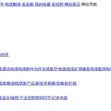
号
电缆翻译
发采购
我的收藏
发招聘
网站商店
网站导航
购信息
缆
通讯电缆
电缆附件
光纤光缆
航空|铁路线缆
矿用橡套电缆
船用电
线缆|数据线缆
新产品|新技术
视频|音频|彩灯线
蔽
温水|辐照|干法交联
喷码印字|记米包装