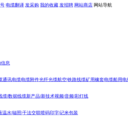
号
电缆翻译
发采购
我的收藏
发招聘
网站商店
网站导航
购信息
缆
通讯电缆
电缆附件
光纤光缆
航空|铁路线缆
矿用橡套电缆
船用电
线缆|数据线缆
新产品|新技术
视频|音频|彩灯线
蔽
温水|辐照|干法交联
喷码印字|记米包装