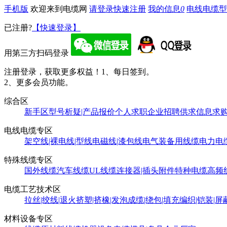
手机版
欢迎来到电缆网
请登录
快速注册
我的信息
0
电线电缆型
已注册?
【快速登录】
用第三方扫码登录
注册登录，获取更多权益！
1、每日签到。
2、更多会员功能。
综合区
新手区
型号析疑|产品报价
个人求职
企业招聘
供求信息
求
电线电缆专区
架空线|裸电线|型线
电磁线|漆包线
电气装备用线缆
电力电
特殊线缆专区
国外线缆
汽车线缆
UL线缆
连接器|插头附件
特种电缆
高频
电缆工艺技术区
拉丝|绞线|退火
挤塑|挤橡|发泡
成缆|绕包|填充
编织|铠装|屏
材料设备专区