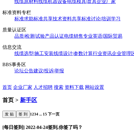
线缆原材料
线缆机器设备
电缆模具|盘具
企业厂家
标准资料专栏
标准求助
标准共享
技术资料共享
标准讨论|培训学习
质量认证区
品质|检测|试验
产品认证
电缆销售
专业英语|国际贸易
信息交流
线缆选型|施工安装
线缆设计|参数计算
行业资讯
企业管理
BBS事务区
论坛公告
建议|投诉|举报
首页
企业厂家
人才招聘
搜索
资料下载
网站设置
首页 >
新手区
发 贴
签 到
1
2
3
4
...
15
下一页
[每日签到] 2022-04-24签到,你签了吗？