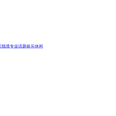
区
线缆专业话题
娱乐休闲