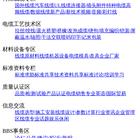
国外线缆
汽车线缆
UL线缆
连接器|插头附件
特种电缆
高
频线缆|数据线缆
新产品|新技术
视频|音频|彩灯线
电缆工艺技术区
拉丝|绞线|退火
挤塑|挤橡|发泡
成缆|绕包|填充
编织|铠装|屏
蔽
温水|辐照|干法交联
喷码印字|记米包装
材料设备专区
线缆原材料
线缆机器设备
电缆模具|盘具
企业厂家
标准资料专栏
标准求助
标准共享
技术资料共享
标准讨论|培训学习
质量认证区
品质|检测|试验
产品认证
电缆销售
专业英语|国际贸易
信息交流
线缆选型|施工安装
线缆设计|参数计算
行业资讯
企业管理
区
线缆专业话题
娱乐休闲
BBS事务区