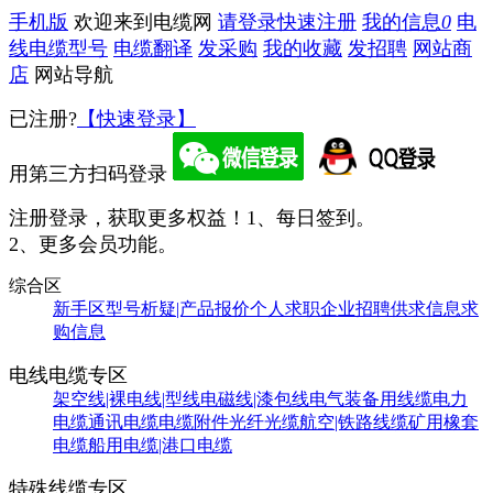
手机版
欢迎来到电缆网
请登录
快速注册
我的信息
0
电
线电缆型号
电缆翻译
发采购
我的收藏
发招聘
网站商
店
网站导航
已注册?
【快速登录】
用第三方扫码登录
注册登录，获取更多权益！
1、每日签到。
2、更多会员功能。
综合区
新手区
型号析疑|产品报价
个人求职
企业招聘
供求信息
求
购信息
电线电缆专区
架空线|裸电线|型线
电磁线|漆包线
电气装备用线缆
电力
电缆
通讯电缆
电缆附件
光纤光缆
航空|铁路线缆
矿用橡套
电缆
船用电缆|港口电缆
特殊线缆专区