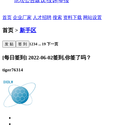
论坛公告
建议|投诉|举报
首页
企业厂家
人才招聘
搜索
资料下载
网站设置
首页 >
新手区
发 贴
签 到
1
2
3
4
...
19
下一页
[每日签到] 2022-06-02签到,你签了吗？
tiger76314