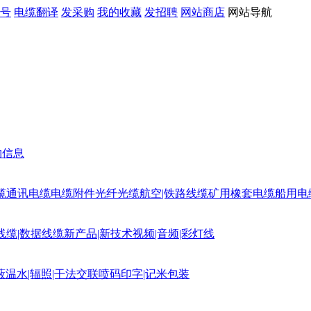
号
电缆翻译
发采购
我的收藏
发招聘
网站商店
网站导航
购信息
缆
通讯电缆
电缆附件
光纤光缆
航空|铁路线缆
矿用橡套电缆
船用电
线缆|数据线缆
新产品|新技术
视频|音频|彩灯线
蔽
温水|辐照|干法交联
喷码印字|记米包装