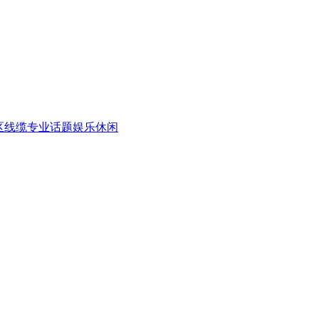
区
线缆专业话题
娱乐休闲