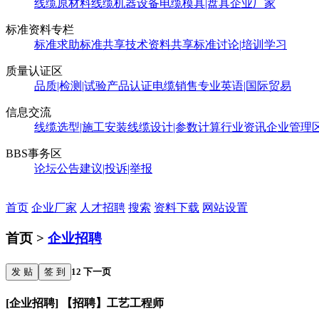
线缆原材料
线缆机器设备
电缆模具|盘具
企业厂家
标准资料专栏
标准求助
标准共享
技术资料共享
标准讨论|培训学习
质量认证区
品质|检测|试验
产品认证
电缆销售
专业英语|国际贸易
信息交流
线缆选型|施工安装
线缆设计|参数计算
行业资讯
企业管理
BBS事务区
论坛公告
建议|投诉|举报
首页
企业厂家
人才招聘
搜索
资料下载
网站设置
首页 >
企业招聘
发 贴
签 到
1
2
下一页
[企业招聘] 【招聘】工艺工程师