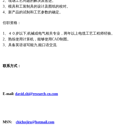
2、现场工艺问题的
解决
及改进。
3、模具和工装制具的设计及图纸的校对。
4、新产品的试制和工艺参数的确定。
任职资格：
1
、４０岁以下,机械或电气相关专业，两年以上
电缆
工艺工程师经验。
2、熟练使用计算机，能够使用CAD制图。
3、具备英语读写能力,能口语交流.
联系方式：
E-mail:
david.shi@research-cn.com
MSN:
chichujiru@hotmail.com