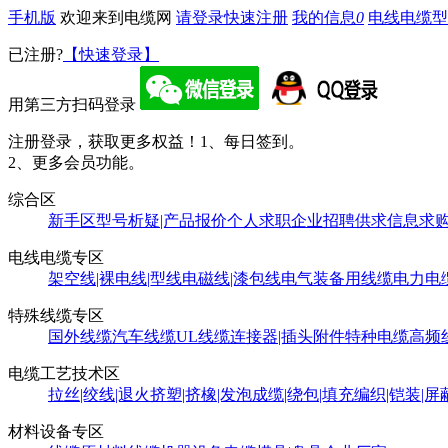
手机版
欢迎来到电缆网
请登录
快速注册
我的信息
0
电线电缆型
已注册?
【快速登录】
用第三方扫码登录
注册登录，获取更多权益！
1、每日签到。
2、更多会员功能。
综合区
新手区
型号析疑|产品报价
个人求职
企业招聘
供求信息
求
电线电缆专区
架空线|裸电线|型线
电磁线|漆包线
电气装备用线缆
电力电
特殊线缆专区
国外线缆
汽车线缆
UL线缆
连接器|插头附件
特种电缆
高频
电缆工艺技术区
拉丝|绞线|退火
挤塑|挤橡|发泡
成缆|绕包|填充
编织|铠装|屏
材料设备专区