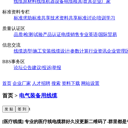
线缆原材料
线缆机器设备
电缆模具|盘具
企业厂家
标准资料专栏
标准求助
标准共享
技术资料共享
标准讨论|培训学习
质量认证区
品质|检测|试验
产品认证
电缆销售
专业英语|国际贸易
信息交流
线缆选型|施工安装
线缆设计|参数计算
行业资讯
企业管理
BBS事务区
论坛公告
建议|投诉|举报
首页
企业厂家
人才招聘
搜索
资料下载
网站设置
首页 >
电气装备用线缆
发 贴
签 到
1
[医疗线缆] 专业的医疗线电缆群好久没更新二维码了-群里都是