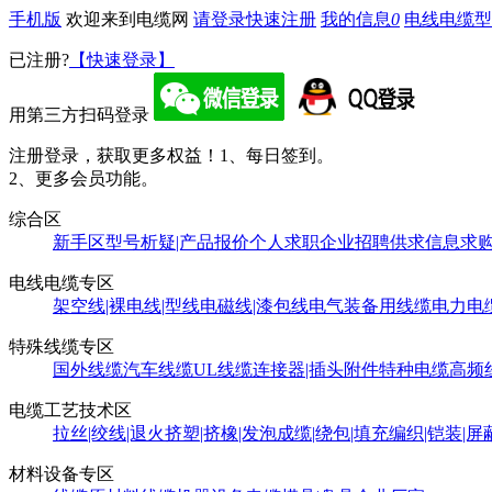
手机版
欢迎来到电缆网
请登录
快速注册
我的信息
0
电线电缆型
已注册?
【快速登录】
用第三方扫码登录
注册登录，获取更多权益！
1、每日签到。
2、更多会员功能。
综合区
新手区
型号析疑|产品报价
个人求职
企业招聘
供求信息
求
电线电缆专区
架空线|裸电线|型线
电磁线|漆包线
电气装备用线缆
电力电
特殊线缆专区
国外线缆
汽车线缆
UL线缆
连接器|插头附件
特种电缆
高频
电缆工艺技术区
拉丝|绞线|退火
挤塑|挤橡|发泡
成缆|绕包|填充
编织|铠装|屏
材料设备专区