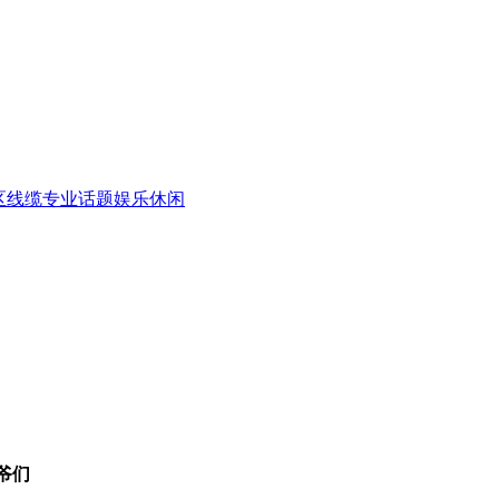
区
线缆专业话题
娱乐休闲
爷们