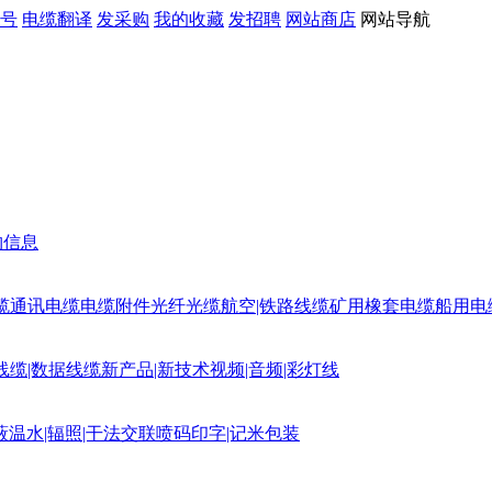
号
电缆翻译
发采购
我的收藏
发招聘
网站商店
网站导航
购信息
缆
通讯电缆
电缆附件
光纤光缆
航空|铁路线缆
矿用橡套电缆
船用电
线缆|数据线缆
新产品|新技术
视频|音频|彩灯线
蔽
温水|辐照|干法交联
喷码印字|记米包装