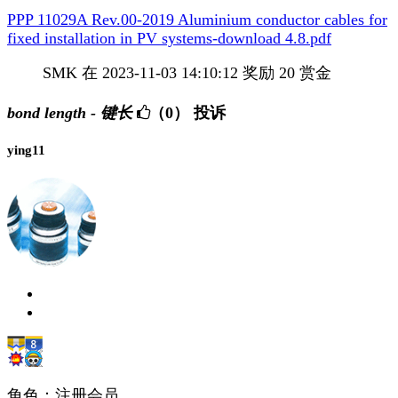
PPP 11029A Rev.00-2019 Aluminium conductor cables for
fixed installation in PV systems-download 4.8.pdf
SMK 在 2023-11-03 14:10:12 奖励 20 赏金
bond length - 键长
（0）
投诉
ying11
角色：注册会员