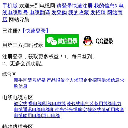
手机版
欢迎来到电缆网
请登录
快速注册
我的信息
0
电
线电缆型号
电缆翻译
发采购
我的收藏
发招聘
网站商
店
网站导航
已注册?
【快速登录】
用第三方扫码登录
注册登录，获取更多权益！
1、每日签到。
2、更多会员功能。
综合区
新手区
型号析疑|产品报价
个人求职
企业招聘
供求信息
求
购信息
电线电缆专区
架空线|裸电线|型线
电磁线|漆包线
电气装备用线缆
电力
电缆
通讯电缆
电缆附件
光纤光缆
航空|铁路线缆
矿用橡套
电缆
船用电缆|港口电缆
特殊线缆专区