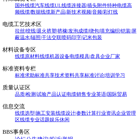
国外线缆
汽车线缆
UL线缆
连接器|插头附件
特种电缆
高
频线缆|数据线缆
新产品|新技术
视频|音频|彩灯线
电缆工艺技术区
拉丝|绞线|退火
挤塑|挤橡|发泡
成缆|绕包|填充
编织|铠装|屏
蔽
温水|辐照|干法交联
喷码印字|记米包装
材料设备专区
线缆原材料
线缆机器设备
电缆模具|盘具
企业厂家
标准资料专栏
标准求助
标准共享
技术资料共享
标准讨论|培训学习
质量认证区
品质|检测|试验
产品认证
电缆销售
专业英语|国际贸易
信息交流
线缆选型|施工安装
线缆设计|参数计算
行业资讯
企业管理
区
线缆专业话题
娱乐休闲
BBS事务区