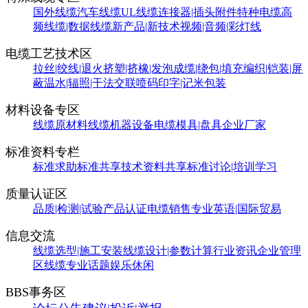
国外线缆
汽车线缆
UL线缆
连接器|插头附件
特种电缆
高
频线缆|数据线缆
新产品|新技术
视频|音频|彩灯线
电缆工艺技术区
拉丝|绞线|退火
挤塑|挤橡|发泡
成缆|绕包|填充
编织|铠装|屏
蔽
温水|辐照|干法交联
喷码印字|记米包装
材料设备专区
线缆原材料
线缆机器设备
电缆模具|盘具
企业厂家
标准资料专栏
标准求助
标准共享
技术资料共享
标准讨论|培训学习
质量认证区
品质|检测|试验
产品认证
电缆销售
专业英语|国际贸易
信息交流
线缆选型|施工安装
线缆设计|参数计算
行业资讯
企业管理
区
线缆专业话题
娱乐休闲
BBS事务区