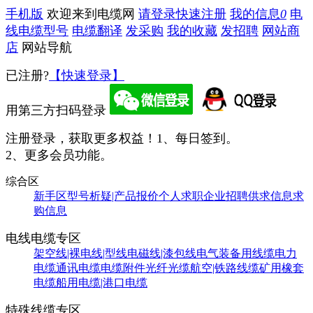
手机版
欢迎来到电缆网
请登录
快速注册
我的信息
0
电
线电缆型号
电缆翻译
发采购
我的收藏
发招聘
网站商
店
网站导航
已注册?
【快速登录】
用第三方扫码登录
注册登录，获取更多权益！
1、每日签到。
2、更多会员功能。
综合区
新手区
型号析疑|产品报价
个人求职
企业招聘
供求信息
求
购信息
电线电缆专区
架空线|裸电线|型线
电磁线|漆包线
电气装备用线缆
电力
电缆
通讯电缆
电缆附件
光纤光缆
航空|铁路线缆
矿用橡套
电缆
船用电缆|港口电缆
特殊线缆专区