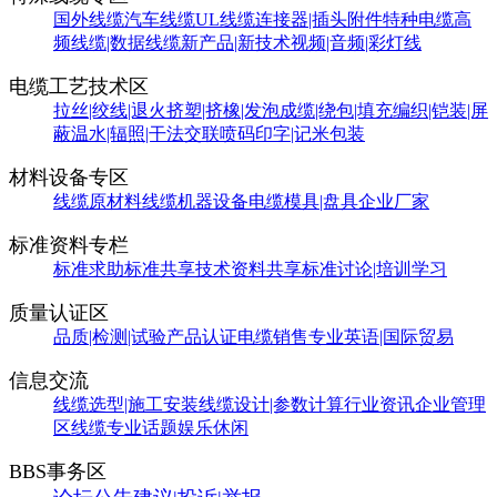
国外线缆
汽车线缆
UL线缆
连接器|插头附件
特种电缆
高
频线缆|数据线缆
新产品|新技术
视频|音频|彩灯线
电缆工艺技术区
拉丝|绞线|退火
挤塑|挤橡|发泡
成缆|绕包|填充
编织|铠装|屏
蔽
温水|辐照|干法交联
喷码印字|记米包装
材料设备专区
线缆原材料
线缆机器设备
电缆模具|盘具
企业厂家
标准资料专栏
标准求助
标准共享
技术资料共享
标准讨论|培训学习
质量认证区
品质|检测|试验
产品认证
电缆销售
专业英语|国际贸易
信息交流
线缆选型|施工安装
线缆设计|参数计算
行业资讯
企业管理
区
线缆专业话题
娱乐休闲
BBS事务区