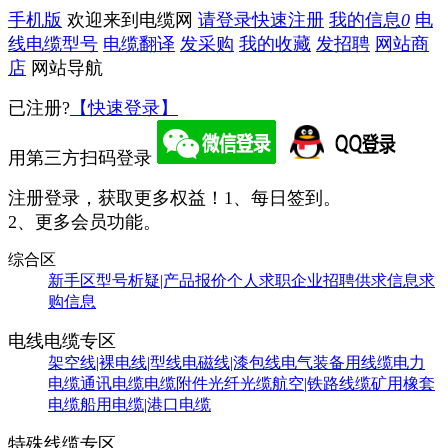
手机版
欢迎来到电缆网
请登录
快速注册
我的信息
0
电
线电缆型号
电缆翻译
发采购
我的收藏
发招聘
网站商
店
网站导航
已注册?
【快速登录】
用第三方扫码登录
注册登录，获取更多权益！
1、每日签到。
2、更多会员功能。
综合区
新手区
型号析疑|产品报价
个人求职
企业招聘
供求信息
求
购信息
电线电缆专区
架空线|裸电线|型线
电磁线|漆包线
电气装备用线缆
电力
电缆
通讯电缆
电缆附件
光纤光缆
航空|铁路线缆
矿用橡套
电缆
船用电缆|港口电缆
特殊线缆专区