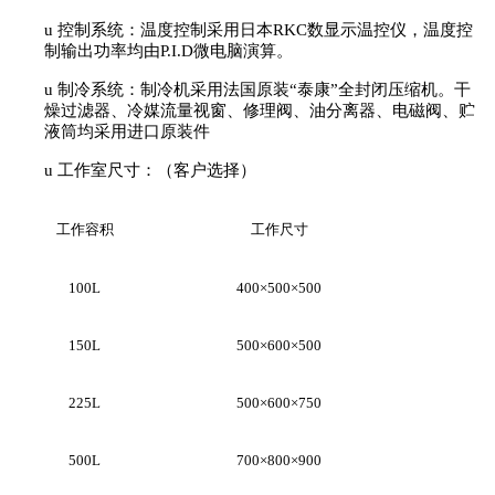
u
控制系统：温度控制采用日本
RKC数显示
温控仪
，温度控
制输出功率均由
P.I.D微电脑演算。
u
制冷系统
：
制冷机采用法国原装
“泰康”全封闭压缩机。干
燥过滤器、冷媒流量视窗、修理阀、油分离器、电磁阀、贮
液筒均采用进口原装件
u
工作室尺寸：
（客户选择）
工作容积
工作尺寸
100L
400×500×500
150L
500×600×500
225L
500×600×750
500L
700×800×900