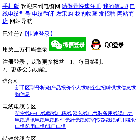
手机版
欢迎来到电缆网
请登录
快速注册
我的信息
0
电
线电缆型号
电缆翻译
发采购
我的收藏
发招聘
网站商
店
网站导航
已注册?
【快速登录】
用第三方扫码登录
注册登录，获取更多权益！
1、每日签到。
2、更多会员功能。
综合区
新手区
型号析疑|产品报价
个人求职
企业招聘
供求信息
求
购信息
电线电缆专区
架空线|裸电线|型线
电磁线|漆包线
电气装备用线缆
电力
电缆
通讯电缆
电缆附件
光纤光缆
航空|铁路线缆
矿用橡套
电缆
船用电缆|港口电缆
特殊线缆专区