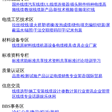
国外线缆
汽车线缆
UL线缆
连接器|插头附件
特种电缆
高
频线缆|数据线缆
新产品|新技术
视频|音频|彩灯线
电缆工艺技术区
拉丝|绞线|退火
挤塑|挤橡|发泡
成缆|绕包|填充
编织|铠装|屏
蔽
温水|辐照|干法交联
喷码印字|记米包装
材料设备专区
线缆原材料
线缆机器设备
电缆模具|盘具
企业厂家
标准资料专栏
标准求助
标准共享
技术资料共享
标准讨论|培训学习
质量认证区
品质|检测|试验
产品认证
电缆销售
专业英语|国际贸易
信息交流
线缆选型|施工安装
线缆设计|参数计算
行业资讯
企业管理
区
线缆专业话题
娱乐休闲
BBS事务区