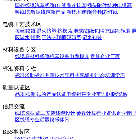
国外线缆
汽车线缆
UL线缆
连接器|插头附件
特种电缆
高
频线缆|数据线缆
新产品|新技术
视频|音频|彩灯线
电缆工艺技术区
拉丝|绞线|退火
挤塑|挤橡|发泡
成缆|绕包|填充
编织|铠装|屏
蔽
温水|辐照|干法交联
喷码印字|记米包装
材料设备专区
线缆原材料
线缆机器设备
电缆模具|盘具
企业厂家
标准资料专栏
标准求助
标准共享
技术资料共享
标准讨论|培训学习
质量认证区
品质|检测|试验
产品认证
电缆销售
专业英语|国际贸易
信息交流
线缆选型|施工安装
线缆设计|参数计算
行业资讯
企业管理
区
线缆专业话题
娱乐休闲
BBS事务区