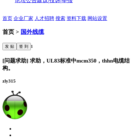
论坛公告
建议|投诉|举报
首页
企业厂家
人才招聘
搜索
资料下载
网站设置
首页 >
国外线缆
发 贴
签 到
1
[问题求助] 求助，UL83标准中mcm350，thhn电缆结
构。
zly315