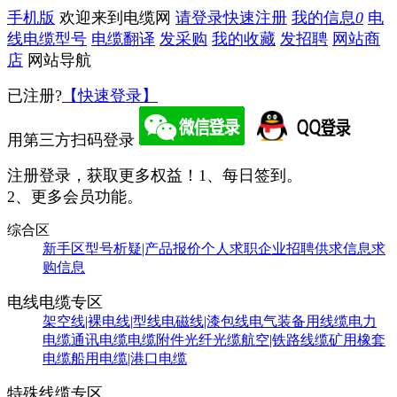
手机版
欢迎来到电缆网
请登录
快速注册
我的信息
0
电
线电缆型号
电缆翻译
发采购
我的收藏
发招聘
网站商
店
网站导航
已注册?
【快速登录】
用第三方扫码登录
注册登录，获取更多权益！
1、每日签到。
2、更多会员功能。
综合区
新手区
型号析疑|产品报价
个人求职
企业招聘
供求信息
求
购信息
电线电缆专区
架空线|裸电线|型线
电磁线|漆包线
电气装备用线缆
电力
电缆
通讯电缆
电缆附件
光纤光缆
航空|铁路线缆
矿用橡套
电缆
船用电缆|港口电缆
特殊线缆专区