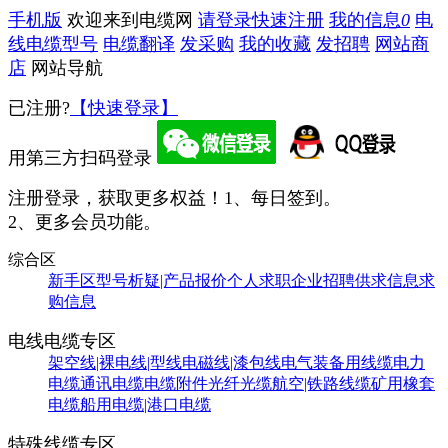
手机版
欢迎来到电缆网
请登录
快速注册
我的信息
0
电
线电缆型号
电缆翻译
发采购
我的收藏
发招聘
网站商
店
网站导航
已注册?
【快速登录】
用第三方扫码登录
注册登录，获取更多权益！
1、每日签到。
2、更多会员功能。
综合区
新手区
型号析疑|产品报价
个人求职
企业招聘
供求信息
求
购信息
电线电缆专区
架空线|裸电线|型线
电磁线|漆包线
电气装备用线缆
电力
电缆
通讯电缆
电缆附件
光纤光缆
航空|铁路线缆
矿用橡套
电缆
船用电缆|港口电缆
特殊线缆专区