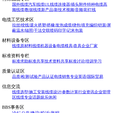
国外线缆
汽车线缆
UL线缆
连接器|插头附件
特种电缆
高
频线缆|数据线缆
新产品|新技术
视频|音频|彩灯线
电缆工艺技术区
拉丝|绞线|退火
挤塑|挤橡|发泡
成缆|绕包|填充
编织|铠装|屏
蔽
温水|辐照|干法交联
喷码印字|记米包装
材料设备专区
线缆原材料
线缆机器设备
电缆模具|盘具
企业厂家
标准资料专栏
标准求助
标准共享
技术资料共享
标准讨论|培训学习
质量认证区
品质|检测|试验
产品认证
电缆销售
专业英语|国际贸易
信息交流
线缆选型|施工安装
线缆设计|参数计算
行业资讯
企业管理
区
线缆专业话题
娱乐休闲
BBS事务区