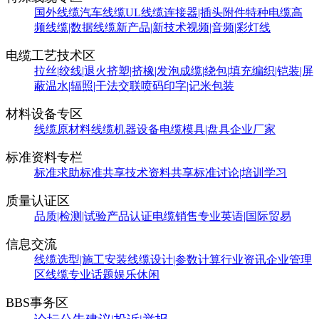
国外线缆
汽车线缆
UL线缆
连接器|插头附件
特种电缆
高
频线缆|数据线缆
新产品|新技术
视频|音频|彩灯线
电缆工艺技术区
拉丝|绞线|退火
挤塑|挤橡|发泡
成缆|绕包|填充
编织|铠装|屏
蔽
温水|辐照|干法交联
喷码印字|记米包装
材料设备专区
线缆原材料
线缆机器设备
电缆模具|盘具
企业厂家
标准资料专栏
标准求助
标准共享
技术资料共享
标准讨论|培训学习
质量认证区
品质|检测|试验
产品认证
电缆销售
专业英语|国际贸易
信息交流
线缆选型|施工安装
线缆设计|参数计算
行业资讯
企业管理
区
线缆专业话题
娱乐休闲
BBS事务区