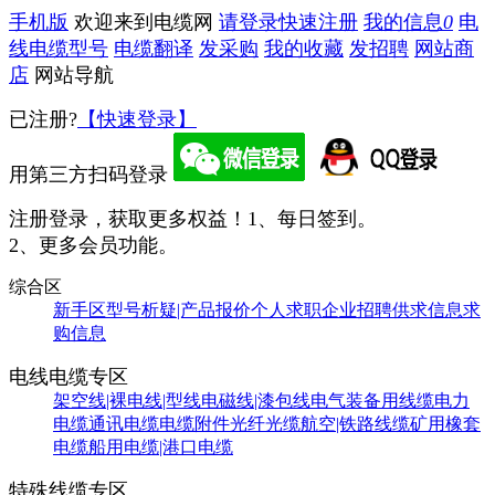
手机版
欢迎来到电缆网
请登录
快速注册
我的信息
0
电
线电缆型号
电缆翻译
发采购
我的收藏
发招聘
网站商
店
网站导航
已注册?
【快速登录】
用第三方扫码登录
注册登录，获取更多权益！
1、每日签到。
2、更多会员功能。
综合区
新手区
型号析疑|产品报价
个人求职
企业招聘
供求信息
求
购信息
电线电缆专区
架空线|裸电线|型线
电磁线|漆包线
电气装备用线缆
电力
电缆
通讯电缆
电缆附件
光纤光缆
航空|铁路线缆
矿用橡套
电缆
船用电缆|港口电缆
特殊线缆专区