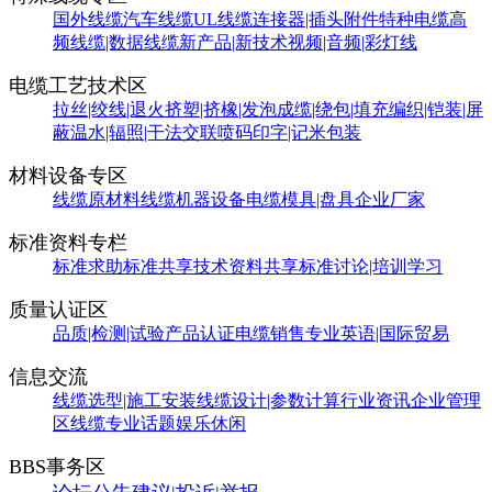
国外线缆
汽车线缆
UL线缆
连接器|插头附件
特种电缆
高
频线缆|数据线缆
新产品|新技术
视频|音频|彩灯线
电缆工艺技术区
拉丝|绞线|退火
挤塑|挤橡|发泡
成缆|绕包|填充
编织|铠装|屏
蔽
温水|辐照|干法交联
喷码印字|记米包装
材料设备专区
线缆原材料
线缆机器设备
电缆模具|盘具
企业厂家
标准资料专栏
标准求助
标准共享
技术资料共享
标准讨论|培训学习
质量认证区
品质|检测|试验
产品认证
电缆销售
专业英语|国际贸易
信息交流
线缆选型|施工安装
线缆设计|参数计算
行业资讯
企业管理
区
线缆专业话题
娱乐休闲
BBS事务区