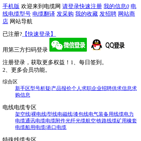
手机版
欢迎来到电缆网
请登录
快速注册
我的信息
0
电
线电缆型号
电缆翻译
发采购
我的收藏
发招聘
网站商
店
网站导航
已注册?
【快速登录】
用第三方扫码登录
注册登录，获取更多权益！
1、每日签到。
2、更多会员功能。
综合区
新手区
型号析疑|产品报价
个人求职
企业招聘
供求信息
求
购信息
电线电缆专区
架空线|裸电线|型线
电磁线|漆包线
电气装备用线缆
电力
电缆
通讯电缆
电缆附件
光纤光缆
航空|铁路线缆
矿用橡套
电缆
船用电缆|港口电缆
特殊线缆专区