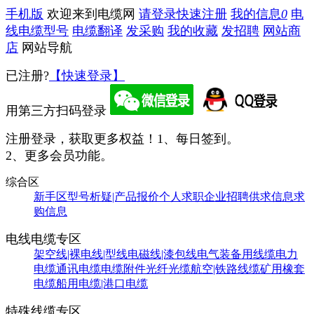
手机版
欢迎来到电缆网
请登录
快速注册
我的信息
0
电
线电缆型号
电缆翻译
发采购
我的收藏
发招聘
网站商
店
网站导航
已注册?
【快速登录】
用第三方扫码登录
注册登录，获取更多权益！
1、每日签到。
2、更多会员功能。
综合区
新手区
型号析疑|产品报价
个人求职
企业招聘
供求信息
求
购信息
电线电缆专区
架空线|裸电线|型线
电磁线|漆包线
电气装备用线缆
电力
电缆
通讯电缆
电缆附件
光纤光缆
航空|铁路线缆
矿用橡套
电缆
船用电缆|港口电缆
特殊线缆专区