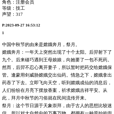
角色：注册会员
等级：技工
声望：
317
P:2023-09-27 16:53:12
1
中国中秋节的由来是嫦娥奔月，祭月。
嫦娥奔月：一年天上突然出现了十个太阳。后羿射下了
九个。后来碰巧遇到王母娘娘，向她要了一包不死药。
然而，后羿不忍心离开妻子，所以暂时把药交给嫦娥保
管。逢蒙用剑威胁嫦娥交出仙药。情急之下，嫦娥拿出
药吞了下去。立即飞向天空，听到嫦娥成仙的消息后，
人们纷纷在月亮下摆放香案，祈求嫦娥吉祥平安。从
此，拜月中秋节的习俗就在民间流传开来。
祭月：这个节日源于天象崇拜，由于古人的思想比较迷
信，所以对大自然中的万事万物，都拥有一种原始的崇