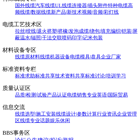
国外线缆
汽车线缆
UL线缆
连接器|插头附件
特种电缆
高
频线缆|数据线缆
新产品|新技术
视频|音频|彩灯线
电缆工艺技术区
拉丝|绞线|退火
挤塑|挤橡|发泡
成缆|绕包|填充
编织|铠装|屏
蔽
温水|辐照|干法交联
喷码印字|记米包装
材料设备专区
线缆原材料
线缆机器设备
电缆模具|盘具
企业厂家
标准资料专栏
标准求助
标准共享
技术资料共享
标准讨论|培训学习
质量认证区
品质|检测|试验
产品认证
电缆销售
专业英语|国际贸易
信息交流
线缆选型|施工安装
线缆设计|参数计算
行业资讯
企业管理
区
线缆专业话题
娱乐休闲
BBS事务区