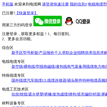
手机版
欢迎来到电缆网
请登录
快速注册
我的信息
0
电线电缆型
已注册?
【快速登录】
用第三方扫码登录
注册登录，获取更多权益！
1、每日签到。
2、更多会员功能。
综合区
新手区
型号析疑|产品报价
个人求职
企业招聘
供求信息
求
电线电缆专区
架空线|裸电线|型线
电磁线|漆包线
电气装备用线缆
电力电
特殊线缆专区
国外线缆
汽车线缆
UL线缆
连接器|插头附件
特种电缆
高频
电缆工艺技术区
拉丝|绞线|退火
挤塑|挤橡|发泡
成缆|绕包|填充
编织|铠装|屏
材料设备专区