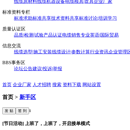
线缆原材料
线缆机器设备
电缆模具|盘具
企业厂家
标准资料专栏
标准求助
标准共享
技术资料共享
标准讨论|培训学习
质量认证区
品质|检测|试验
产品认证
电缆销售
专业英语|国际贸易
信息交流
线缆选型|施工安装
线缆设计|参数计算
行业资讯
企业管理
BBS事务区
论坛公告
建议|投诉|举报
首页
企业厂家
人才招聘
搜索
资料下载
网站设置
首页 >
新手区
发 贴
签 到
1
[节日活动] 上班了，上班了，开启接单模式