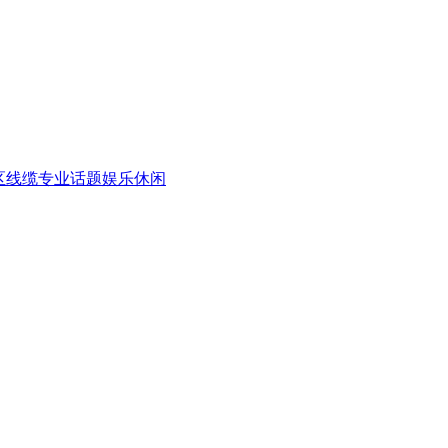
区
线缆专业话题
娱乐休闲