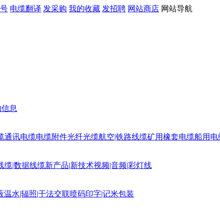
号
电缆翻译
发采购
我的收藏
发招聘
网站商店
网站导航
购信息
缆
通讯电缆
电缆附件
光纤光缆
航空|铁路线缆
矿用橡套电缆
船用电
线缆|数据线缆
新产品|新技术
视频|音频|彩灯线
蔽
温水|辐照|干法交联
喷码印字|记米包装