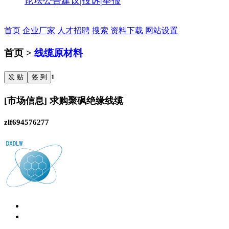
论坛公告
建议|投诉|举报
首页
企业厂家
人才招聘
搜索
资料下载
网站设置
首页 >
线缆原材料
发 贴
签 到
1
[市场信息] 求购聚砜绝缘线缆
zlf694576277