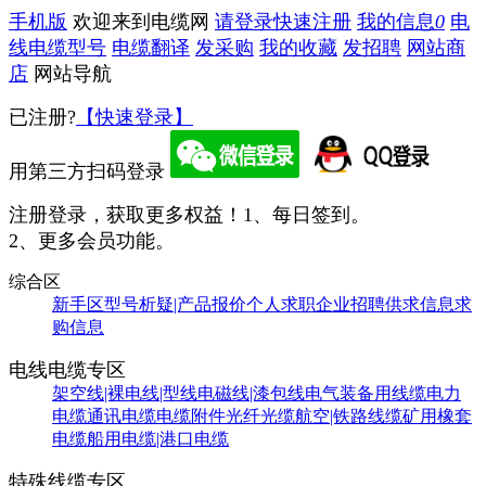
手机版
欢迎来到电缆网
请登录
快速注册
我的信息
0
电
线电缆型号
电缆翻译
发采购
我的收藏
发招聘
网站商
店
网站导航
已注册?
【快速登录】
用第三方扫码登录
注册登录，获取更多权益！
1、每日签到。
2、更多会员功能。
综合区
新手区
型号析疑|产品报价
个人求职
企业招聘
供求信息
求
购信息
电线电缆专区
架空线|裸电线|型线
电磁线|漆包线
电气装备用线缆
电力
电缆
通讯电缆
电缆附件
光纤光缆
航空|铁路线缆
矿用橡套
电缆
船用电缆|港口电缆
特殊线缆专区