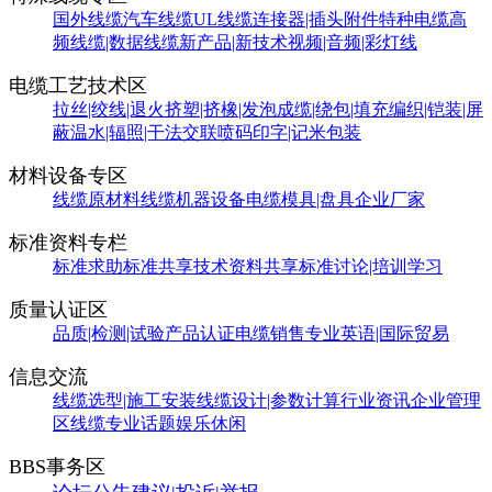
国外线缆
汽车线缆
UL线缆
连接器|插头附件
特种电缆
高
频线缆|数据线缆
新产品|新技术
视频|音频|彩灯线
电缆工艺技术区
拉丝|绞线|退火
挤塑|挤橡|发泡
成缆|绕包|填充
编织|铠装|屏
蔽
温水|辐照|干法交联
喷码印字|记米包装
材料设备专区
线缆原材料
线缆机器设备
电缆模具|盘具
企业厂家
标准资料专栏
标准求助
标准共享
技术资料共享
标准讨论|培训学习
质量认证区
品质|检测|试验
产品认证
电缆销售
专业英语|国际贸易
信息交流
线缆选型|施工安装
线缆设计|参数计算
行业资讯
企业管理
区
线缆专业话题
娱乐休闲
BBS事务区