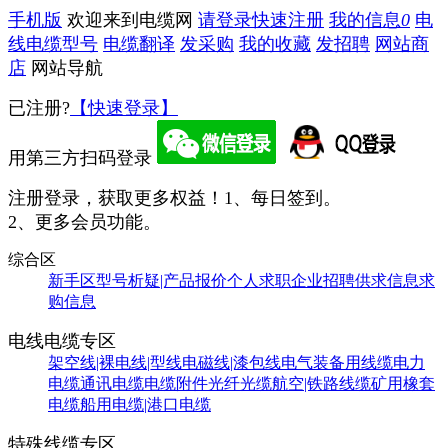
手机版
欢迎来到电缆网
请登录
快速注册
我的信息
0
电
线电缆型号
电缆翻译
发采购
我的收藏
发招聘
网站商
店
网站导航
已注册?
【快速登录】
用第三方扫码登录
注册登录，获取更多权益！
1、每日签到。
2、更多会员功能。
综合区
新手区
型号析疑|产品报价
个人求职
企业招聘
供求信息
求
购信息
电线电缆专区
架空线|裸电线|型线
电磁线|漆包线
电气装备用线缆
电力
电缆
通讯电缆
电缆附件
光纤光缆
航空|铁路线缆
矿用橡套
电缆
船用电缆|港口电缆
特殊线缆专区