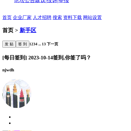
论坛公告
建议|投诉|举报
首页
企业厂家
人才招聘
搜索
资料下载
网站设置
首页 >
新手区
发 贴
签 到
1
2
3
4
...
13
下一页
[每日签到] 2023-10-14签到,你签了吗？
njwdh