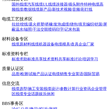
国外线缆
汽车线缆
UL线缆
连接器|插头附件
特种电缆
高
频线缆|数据线缆
新产品|新技术
视频|音频|彩灯线
电缆工艺技术区
拉丝|绞线|退火
挤塑|挤橡|发泡
成缆|绕包|填充
编织|铠装|屏
蔽
温水|辐照|干法交联
喷码印字|记米包装
材料设备专区
线缆原材料
线缆机器设备
电缆模具|盘具
企业厂家
标准资料专栏
标准求助
标准共享
技术资料共享
标准讨论|培训学习
质量认证区
品质|检测|试验
产品认证
电缆销售
专业英语|国际贸易
信息交流
线缆选型|施工安装
线缆设计|参数计算
行业资讯
企业管理
区
线缆专业话题
娱乐休闲
BBS事务区