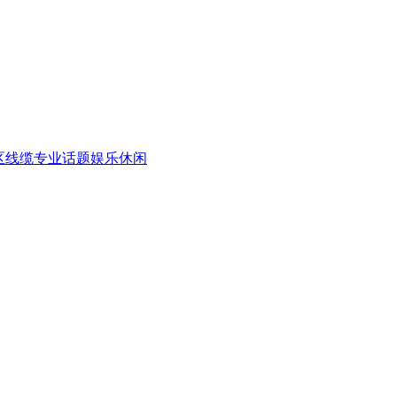
区
线缆专业话题
娱乐休闲