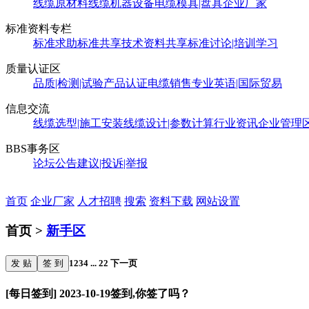
线缆原材料
线缆机器设备
电缆模具|盘具
企业厂家
标准资料专栏
标准求助
标准共享
技术资料共享
标准讨论|培训学习
质量认证区
品质|检测|试验
产品认证
电缆销售
专业英语|国际贸易
信息交流
线缆选型|施工安装
线缆设计|参数计算
行业资讯
企业管理
BBS事务区
论坛公告
建议|投诉|举报
首页
企业厂家
人才招聘
搜索
资料下载
网站设置
首页 >
新手区
发 贴
签 到
1
2
3
4
...
22
下一页
[每日签到] 2023-10-19签到,你签了吗？