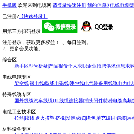
手机版
欢迎来到电缆网
请登录
快速注册
我的信息
0
电线电缆型
已注册?
【快速登录】
用第三方扫码登录
注册登录，获取更多权益！
1、每日签到。
2、更多会员功能。
综合区
新手区
型号析疑|产品报价
个人求职
企业招聘
供求信息
求
电线电缆专区
架空线|裸电线|型线
电磁线|漆包线
电气装备用线缆
电力电
特殊线缆专区
国外线缆
汽车线缆
UL线缆
连接器|插头附件
特种电缆
高频
电缆工艺技术区
拉丝|绞线|退火
挤塑|挤橡|发泡
成缆|绕包|填充
编织|铠装|屏
材料设备专区