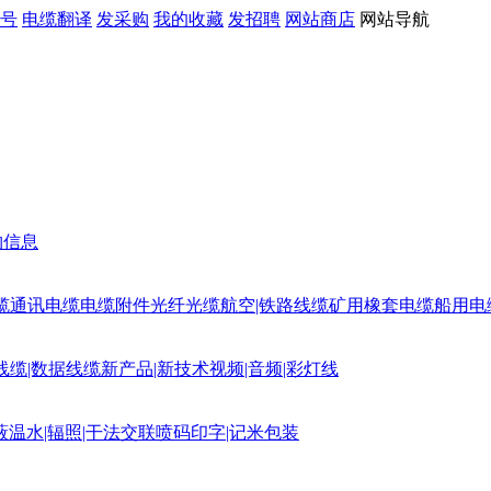
号
电缆翻译
发采购
我的收藏
发招聘
网站商店
网站导航
购信息
缆
通讯电缆
电缆附件
光纤光缆
航空|铁路线缆
矿用橡套电缆
船用电
线缆|数据线缆
新产品|新技术
视频|音频|彩灯线
蔽
温水|辐照|干法交联
喷码印字|记米包装