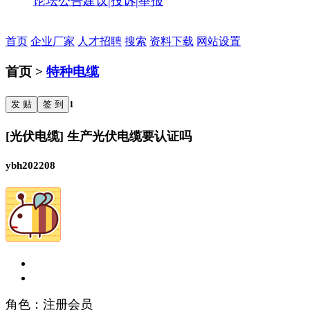
论坛公告
建议|投诉|举报
首页
企业厂家
人才招聘
搜索
资料下载
网站设置
首页 >
特种电缆
发 贴
签 到
1
[光伏电缆] 生产光伏电缆要认证吗
ybh202208
角色：注册会员