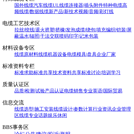
国外线缆
汽车线缆
UL线缆
连接器|插头附件
特种电缆
高
频线缆|数据线缆
新产品|新技术
视频|音频|彩灯线
电缆工艺技术区
拉丝|绞线|退火
挤塑|挤橡|发泡
成缆|绕包|填充
编织|铠装|屏
蔽
温水|辐照|干法交联
喷码印字|记米包装
材料设备专区
线缆原材料
线缆机器设备
电缆模具|盘具
企业厂家
标准资料专栏
标准求助
标准共享
技术资料共享
标准讨论|培训学习
质量认证区
品质|检测|试验
产品认证
电缆销售
专业英语|国际贸易
信息交流
线缆选型|施工安装
线缆设计|参数计算
行业资讯
企业管理
区
线缆专业话题
娱乐休闲
BBS事务区