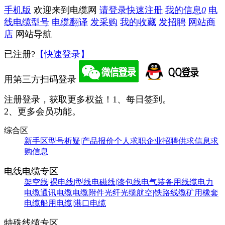
手机版
欢迎来到电缆网
请登录
快速注册
我的信息
0
电
线电缆型号
电缆翻译
发采购
我的收藏
发招聘
网站商
店
网站导航
已注册?
【快速登录】
用第三方扫码登录
注册登录，获取更多权益！
1、每日签到。
2、更多会员功能。
综合区
新手区
型号析疑|产品报价
个人求职
企业招聘
供求信息
求
购信息
电线电缆专区
架空线|裸电线|型线
电磁线|漆包线
电气装备用线缆
电力
电缆
通讯电缆
电缆附件
光纤光缆
航空|铁路线缆
矿用橡套
电缆
船用电缆|港口电缆
特殊线缆专区