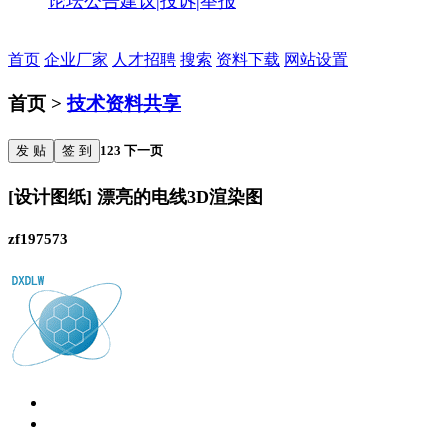
论坛公告
建议|投诉|举报
首页
企业厂家
人才招聘
搜索
资料下载
网站设置
首页 >
技术资料共享
发 贴
签 到
1
2
3
下一页
[设计图纸] 漂亮的电线3D渲染图
zf197573