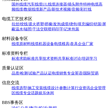
国外线缆
汽车线缆
UL线缆
连接器|插头附件
特种电缆
高
频线缆|数据线缆
新产品|新技术
视频|音频|彩灯线
电缆工艺技术区
拉丝|绞线|退火
挤塑|挤橡|发泡
成缆|绕包|填充
编织|铠装|屏
蔽
温水|辐照|干法交联
喷码印字|记米包装
材料设备专区
线缆原材料
线缆机器设备
电缆模具|盘具
企业厂家
标准资料专栏
标准求助
标准共享
技术资料共享
标准讨论|培训学习
质量认证区
品质|检测|试验
产品认证
电缆销售
专业英语|国际贸易
信息交流
线缆选型|施工安装
线缆设计|参数计算
行业资讯
企业管理
区
线缆专业话题
娱乐休闲
BBS事务区