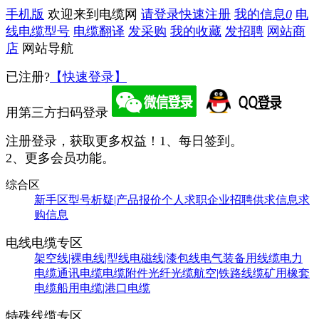
手机版
欢迎来到电缆网
请登录
快速注册
我的信息
0
电
线电缆型号
电缆翻译
发采购
我的收藏
发招聘
网站商
店
网站导航
已注册?
【快速登录】
用第三方扫码登录
注册登录，获取更多权益！
1、每日签到。
2、更多会员功能。
综合区
新手区
型号析疑|产品报价
个人求职
企业招聘
供求信息
求
购信息
电线电缆专区
架空线|裸电线|型线
电磁线|漆包线
电气装备用线缆
电力
电缆
通讯电缆
电缆附件
光纤光缆
航空|铁路线缆
矿用橡套
电缆
船用电缆|港口电缆
特殊线缆专区