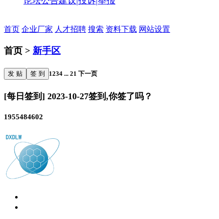
论坛公告
建议|投诉|举报
首页
企业厂家
人才招聘
搜索
资料下载
网站设置
首页 >
新手区
发 贴
签 到
1
2
3
4
...
21
下一页
[每日签到] 2023-10-27签到,你签了吗？
1955484602