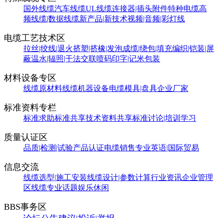
国外线缆
汽车线缆
UL线缆
连接器|插头附件
特种电缆
高
频线缆|数据线缆
新产品|新技术
视频|音频|彩灯线
电缆工艺技术区
拉丝|绞线|退火
挤塑|挤橡|发泡
成缆|绕包|填充
编织|铠装|屏
蔽
温水|辐照|干法交联
喷码印字|记米包装
材料设备专区
线缆原材料
线缆机器设备
电缆模具|盘具
企业厂家
标准资料专栏
标准求助
标准共享
技术资料共享
标准讨论|培训学习
质量认证区
品质|检测|试验
产品认证
电缆销售
专业英语|国际贸易
信息交流
线缆选型|施工安装
线缆设计|参数计算
行业资讯
企业管理
区
线缆专业话题
娱乐休闲
BBS事务区