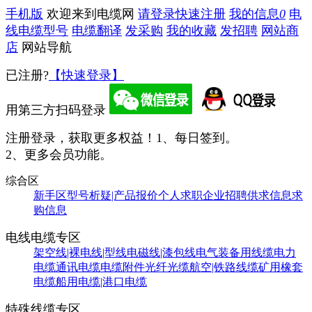
手机版
欢迎来到电缆网
请登录
快速注册
我的信息
0
电
线电缆型号
电缆翻译
发采购
我的收藏
发招聘
网站商
店
网站导航
已注册?
【快速登录】
用第三方扫码登录
注册登录，获取更多权益！
1、每日签到。
2、更多会员功能。
综合区
新手区
型号析疑|产品报价
个人求职
企业招聘
供求信息
求
购信息
电线电缆专区
架空线|裸电线|型线
电磁线|漆包线
电气装备用线缆
电力
电缆
通讯电缆
电缆附件
光纤光缆
航空|铁路线缆
矿用橡套
电缆
船用电缆|港口电缆
特殊线缆专区