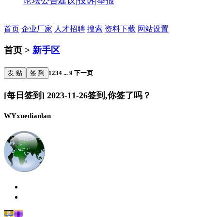
论坛公告
建议|投诉|举报
首页
企业厂家
人才招聘
搜索
资料下载
网站设置
首页 >
新手区
发 贴
签 到
1
2
3
4
...
9
下一页
[每日签到] 2023-11-26签到,你签了吗？
WYxuedianlan