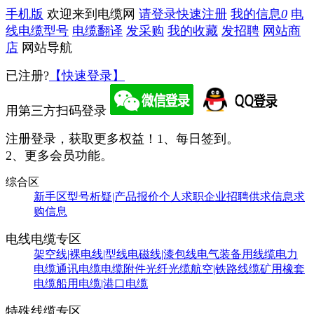
手机版
欢迎来到电缆网
请登录
快速注册
我的信息
0
电
线电缆型号
电缆翻译
发采购
我的收藏
发招聘
网站商
店
网站导航
已注册?
【快速登录】
用第三方扫码登录
注册登录，获取更多权益！
1、每日签到。
2、更多会员功能。
综合区
新手区
型号析疑|产品报价
个人求职
企业招聘
供求信息
求
购信息
电线电缆专区
架空线|裸电线|型线
电磁线|漆包线
电气装备用线缆
电力
电缆
通讯电缆
电缆附件
光纤光缆
航空|铁路线缆
矿用橡套
电缆
船用电缆|港口电缆
特殊线缆专区