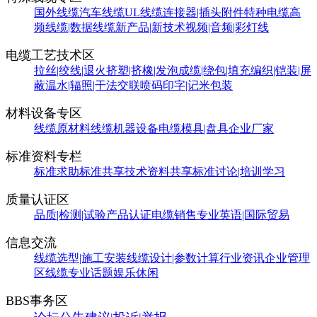
国外线缆
汽车线缆
UL线缆
连接器|插头附件
特种电缆
高
频线缆|数据线缆
新产品|新技术
视频|音频|彩灯线
电缆工艺技术区
拉丝|绞线|退火
挤塑|挤橡|发泡
成缆|绕包|填充
编织|铠装|屏
蔽
温水|辐照|干法交联
喷码印字|记米包装
材料设备专区
线缆原材料
线缆机器设备
电缆模具|盘具
企业厂家
标准资料专栏
标准求助
标准共享
技术资料共享
标准讨论|培训学习
质量认证区
品质|检测|试验
产品认证
电缆销售
专业英语|国际贸易
信息交流
线缆选型|施工安装
线缆设计|参数计算
行业资讯
企业管理
区
线缆专业话题
娱乐休闲
BBS事务区