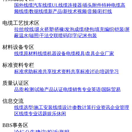
国外线缆
汽车线缆
UL线缆
连接器|插头附件
特种电缆
高
频线缆|数据线缆
新产品|新技术
视频|音频|彩灯线
电缆工艺技术区
拉丝|绞线|退火
挤塑|挤橡|发泡
成缆|绕包|填充
编织|铠装|屏
蔽
温水|辐照|干法交联
喷码印字|记米包装
材料设备专区
线缆原材料
线缆机器设备
电缆模具|盘具
企业厂家
标准资料专栏
标准求助
标准共享
技术资料共享
标准讨论|培训学习
质量认证区
品质|检测|试验
产品认证
电缆销售
专业英语|国际贸易
信息交流
线缆选型|施工安装
线缆设计|参数计算
行业资讯
企业管理
区
线缆专业话题
娱乐休闲
BBS事务区