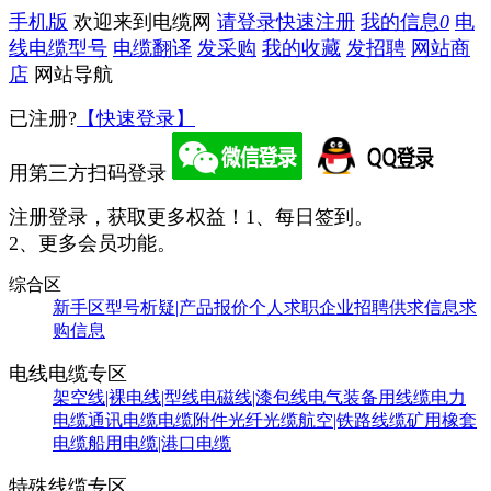
手机版
欢迎来到电缆网
请登录
快速注册
我的信息
0
电
线电缆型号
电缆翻译
发采购
我的收藏
发招聘
网站商
店
网站导航
已注册?
【快速登录】
用第三方扫码登录
注册登录，获取更多权益！
1、每日签到。
2、更多会员功能。
综合区
新手区
型号析疑|产品报价
个人求职
企业招聘
供求信息
求
购信息
电线电缆专区
架空线|裸电线|型线
电磁线|漆包线
电气装备用线缆
电力
电缆
通讯电缆
电缆附件
光纤光缆
航空|铁路线缆
矿用橡套
电缆
船用电缆|港口电缆
特殊线缆专区