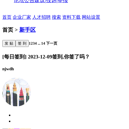
论坛公告
建议|投诉|举报
首页
企业厂家
人才招聘
搜索
资料下载
网站设置
首页 >
新手区
发 贴
签 到
1
2
3
4
...
14
下一页
[每日签到] 2023-12-09签到,你签了吗？
njwdh