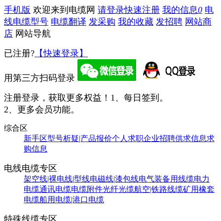
手机版
欢迎来到电缆网
请登录
快速注册
我的信息
0
电
线电缆型号
电缆翻译
发采购
我的收藏
发招聘
网站商
店
网站导航
已注册?
【快速登录】
用第三方扫码登录
注册登录，获取更多权益！
1、每日签到。
2、更多会员功能。
综合区
新手区
型号析疑|产品报价
个人求职
企业招聘
供求信息
求
购信息
电线电缆专区
架空线|裸电线|型线
电磁线|漆包线
电气装备用线缆
电力
电缆
通讯电缆
电缆附件
光纤光缆
航空|铁路线缆
矿用橡套
电缆
船用电缆|港口电缆
特殊线缆专区