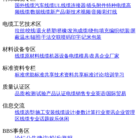
国外线缆
汽车线缆
UL线缆
连接器|插头附件
特种电缆
高
频线缆|数据线缆
新产品|新技术
视频|音频|彩灯线
电缆工艺技术区
拉丝|绞线|退火
挤塑|挤橡|发泡
成缆|绕包|填充
编织|铠装|屏
蔽
温水|辐照|干法交联
喷码印字|记米包装
材料设备专区
线缆原材料
线缆机器设备
电缆模具|盘具
企业厂家
标准资料专栏
标准求助
标准共享
技术资料共享
标准讨论|培训学习
质量认证区
品质|检测|试验
产品认证
电缆销售
专业英语|国际贸易
信息交流
线缆选型|施工安装
线缆设计|参数计算
行业资讯
企业管理
区
线缆专业话题
娱乐休闲
BBS事务区