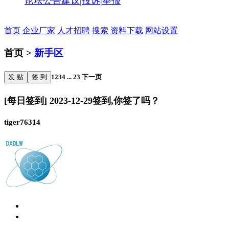
论坛公告
建议|投诉|举报
首页
企业厂家
人才招聘
搜索
资料下载
网站设置
首页 >
新手区
发 贴
签 到
1
2
3
4
...
23
下一页
[每日签到] 2023-12-29签到,你签了吗？
tiger76314