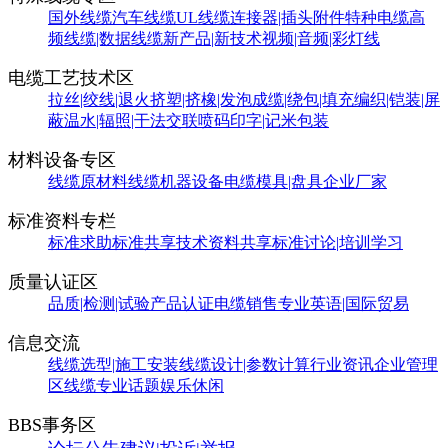
国外线缆
汽车线缆
UL线缆
连接器|插头附件
特种电缆
高
频线缆|数据线缆
新产品|新技术
视频|音频|彩灯线
电缆工艺技术区
拉丝|绞线|退火
挤塑|挤橡|发泡
成缆|绕包|填充
编织|铠装|屏
蔽
温水|辐照|干法交联
喷码印字|记米包装
材料设备专区
线缆原材料
线缆机器设备
电缆模具|盘具
企业厂家
标准资料专栏
标准求助
标准共享
技术资料共享
标准讨论|培训学习
质量认证区
品质|检测|试验
产品认证
电缆销售
专业英语|国际贸易
信息交流
线缆选型|施工安装
线缆设计|参数计算
行业资讯
企业管理
区
线缆专业话题
娱乐休闲
BBS事务区