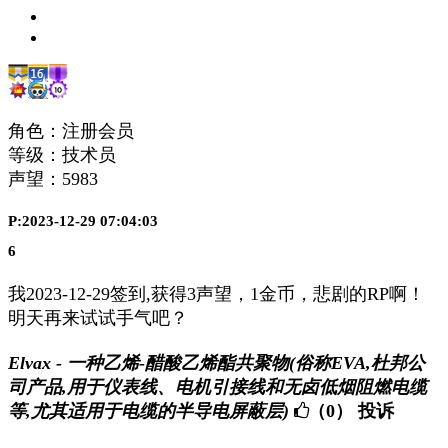
角色：注册会员
等级：技术员
声望：
5983
P:2023-12-29 07:04:03
6
我2023-12-29签到,获得3声望，1金币，悲剧的RP啊！
明天再来试试手气吧？
Elvax - 一种乙烯-醋酸乙烯酯共聚物(俗称EVA,杜邦公
司产品,用于仪表线、电机引接线和无卤低烟阻燃电缆
等,尤其适用于电缆的半导电屏蔽层)
（0）
投诉