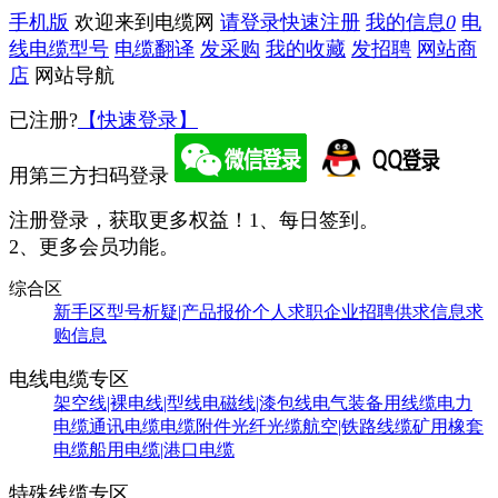
手机版
欢迎来到电缆网
请登录
快速注册
我的信息
0
电
线电缆型号
电缆翻译
发采购
我的收藏
发招聘
网站商
店
网站导航
已注册?
【快速登录】
用第三方扫码登录
注册登录，获取更多权益！
1、每日签到。
2、更多会员功能。
综合区
新手区
型号析疑|产品报价
个人求职
企业招聘
供求信息
求
购信息
电线电缆专区
架空线|裸电线|型线
电磁线|漆包线
电气装备用线缆
电力
电缆
通讯电缆
电缆附件
光纤光缆
航空|铁路线缆
矿用橡套
电缆
船用电缆|港口电缆
特殊线缆专区