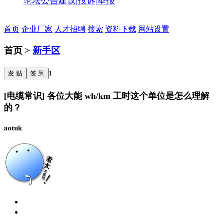
论坛公告
建议|投诉|举报
首页
企业厂家
人才招聘
搜索
资料下载
网站设置
首页 >
新手区
发 贴
签 到
1
[电缆常识] 各位大能 wh/km 工时这个单位是怎么理解
的？
aotuk