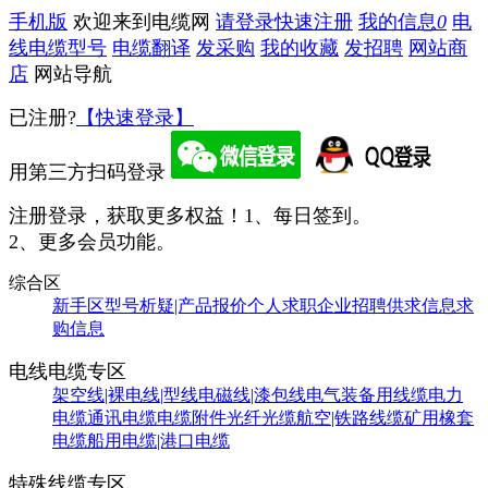
手机版
欢迎来到电缆网
请登录
快速注册
我的信息
0
电
线电缆型号
电缆翻译
发采购
我的收藏
发招聘
网站商
店
网站导航
已注册?
【快速登录】
用第三方扫码登录
注册登录，获取更多权益！
1、每日签到。
2、更多会员功能。
综合区
新手区
型号析疑|产品报价
个人求职
企业招聘
供求信息
求
购信息
电线电缆专区
架空线|裸电线|型线
电磁线|漆包线
电气装备用线缆
电力
电缆
通讯电缆
电缆附件
光纤光缆
航空|铁路线缆
矿用橡套
电缆
船用电缆|港口电缆
特殊线缆专区