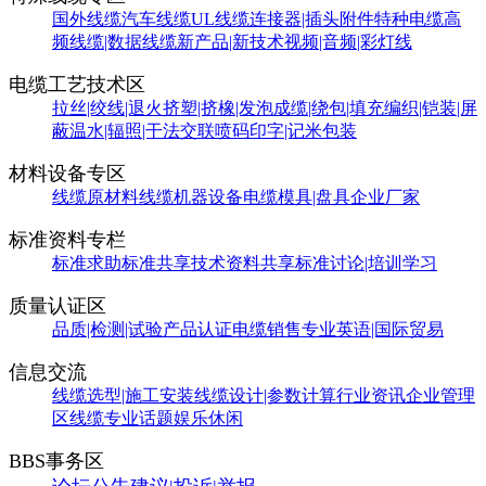
国外线缆
汽车线缆
UL线缆
连接器|插头附件
特种电缆
高
频线缆|数据线缆
新产品|新技术
视频|音频|彩灯线
电缆工艺技术区
拉丝|绞线|退火
挤塑|挤橡|发泡
成缆|绕包|填充
编织|铠装|屏
蔽
温水|辐照|干法交联
喷码印字|记米包装
材料设备专区
线缆原材料
线缆机器设备
电缆模具|盘具
企业厂家
标准资料专栏
标准求助
标准共享
技术资料共享
标准讨论|培训学习
质量认证区
品质|检测|试验
产品认证
电缆销售
专业英语|国际贸易
信息交流
线缆选型|施工安装
线缆设计|参数计算
行业资讯
企业管理
区
线缆专业话题
娱乐休闲
BBS事务区