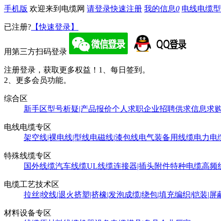
手机版
欢迎来到电缆网
请登录
快速注册
我的信息
0
电线电缆型
已注册?
【快速登录】
用第三方扫码登录
注册登录，获取更多权益！
1、每日签到。
2、更多会员功能。
综合区
新手区
型号析疑|产品报价
个人求职
企业招聘
供求信息
求
电线电缆专区
架空线|裸电线|型线
电磁线|漆包线
电气装备用线缆
电力电
特殊线缆专区
国外线缆
汽车线缆
UL线缆
连接器|插头附件
特种电缆
高频
电缆工艺技术区
拉丝|绞线|退火
挤塑|挤橡|发泡
成缆|绕包|填充
编织|铠装|屏
材料设备专区