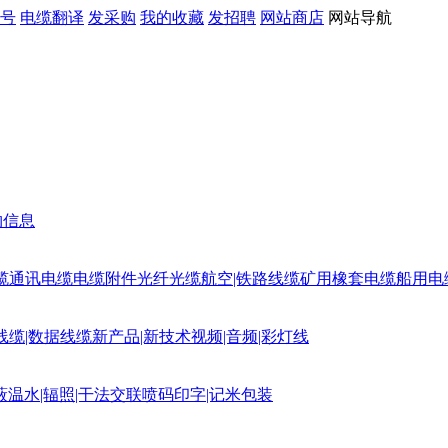
号
电缆翻译
发采购
我的收藏
发招聘
网站商店
网站导航
购信息
缆
通讯电缆
电缆附件
光纤光缆
航空|铁路线缆
矿用橡套电缆
船用电
线缆|数据线缆
新产品|新技术
视频|音频|彩灯线
蔽
温水|辐照|干法交联
喷码印字|记米包装