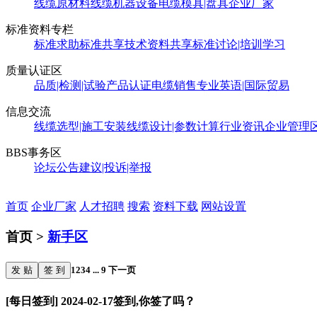
线缆原材料
线缆机器设备
电缆模具|盘具
企业厂家
标准资料专栏
标准求助
标准共享
技术资料共享
标准讨论|培训学习
质量认证区
品质|检测|试验
产品认证
电缆销售
专业英语|国际贸易
信息交流
线缆选型|施工安装
线缆设计|参数计算
行业资讯
企业管理
BBS事务区
论坛公告
建议|投诉|举报
首页
企业厂家
人才招聘
搜索
资料下载
网站设置
首页 >
新手区
发 贴
签 到
1
2
3
4
...
9
下一页
[每日签到] 2024-02-17签到,你签了吗？