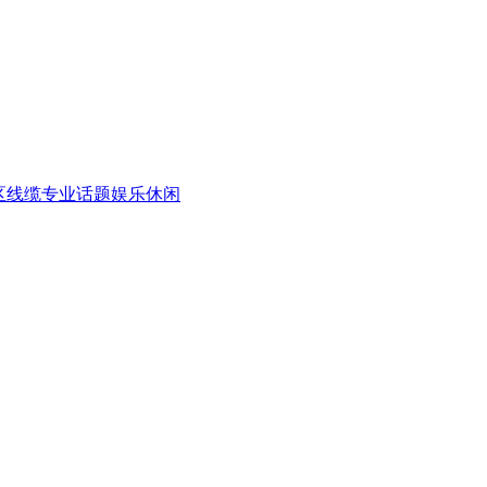
区
线缆专业话题
娱乐休闲