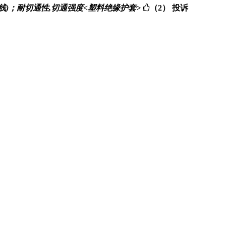
性能(漆包线)；耐切通性,切通强度<塑料绝缘护套>
（2）
投诉