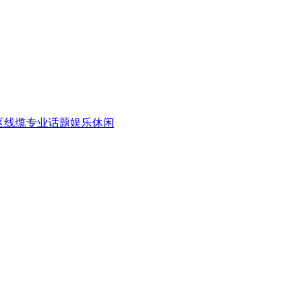
区
线缆专业话题
娱乐休闲