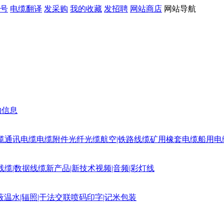
号
电缆翻译
发采购
我的收藏
发招聘
网站商店
网站导航
购信息
缆
通讯电缆
电缆附件
光纤光缆
航空|铁路线缆
矿用橡套电缆
船用电
线缆|数据线缆
新产品|新技术
视频|音频|彩灯线
蔽
温水|辐照|干法交联
喷码印字|记米包装