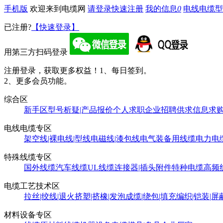
手机版
欢迎来到电缆网
请登录
快速注册
我的信息
0
电线电缆型
已注册?
【快速登录】
用第三方扫码登录
注册登录，获取更多权益！
1、每日签到。
2、更多会员功能。
综合区
新手区
型号析疑|产品报价
个人求职
企业招聘
供求信息
求
电线电缆专区
架空线|裸电线|型线
电磁线|漆包线
电气装备用线缆
电力电
特殊线缆专区
国外线缆
汽车线缆
UL线缆
连接器|插头附件
特种电缆
高频
电缆工艺技术区
拉丝|绞线|退火
挤塑|挤橡|发泡
成缆|绕包|填充
编织|铠装|屏
材料设备专区