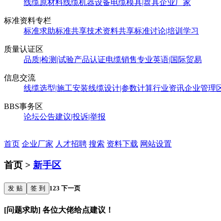
线缆原材料
线缆机器设备
电缆模具|盘具
企业厂家
标准资料专栏
标准求助
标准共享
技术资料共享
标准讨论|培训学习
质量认证区
品质|检测|试验
产品认证
电缆销售
专业英语|国际贸易
信息交流
线缆选型|施工安装
线缆设计|参数计算
行业资讯
企业管理
BBS事务区
论坛公告
建议|投诉|举报
首页
企业厂家
人才招聘
搜索
资料下载
网站设置
首页 >
新手区
发 贴
签 到
1
2
3
下一页
[问题求助] 各位大佬给点建议！