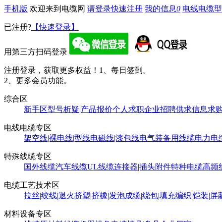
手机版
欢迎来到电缆网
请登录
快速注册
我的信息
0
电线电缆型
已注册?
【快速登录】
用第三方扫码登录
注册登录，获取更多权益！
1、每日签到。
2、更多会员功能。
综合区
新手区
型号析疑|产品报价
个人求职
企业招聘
供求信息
求
电线电缆专区
架空线|裸电线|型线
电磁线|漆包线
电气装备用线缆
电力电
特殊线缆专区
国外线缆
汽车线缆
UL线缆
连接器|插头附件
特种电缆
高频
电缆工艺技术区
拉丝|绞线|退火
挤塑|挤橡|发泡
成缆|绕包|填充
编织|铠装|屏
材料设备专区