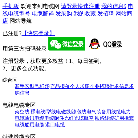
手机版
欢迎来到电缆网
请登录
快速注册
我的信息
0
电
线电缆型号
电缆翻译
发采购
我的收藏
发招聘
网站商
店
网站导航
已注册?
【快速登录】
用第三方扫码登录
注册登录，获取更多权益！
1、每日签到。
2、更多会员功能。
综合区
新手区
型号析疑|产品报价
个人求职
企业招聘
供求信息
求
购信息
电线电缆专区
架空线|裸电线|型线
电磁线|漆包线
电气装备用线缆
电力
电缆
通讯电缆
电缆附件
光纤光缆
航空|铁路线缆
矿用橡套
电缆
船用电缆|港口电缆
特殊线缆专区