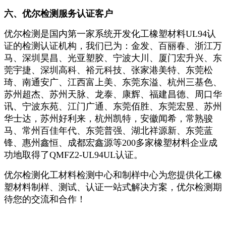
六、优尔检测服务认证客户
优尔检测是国内第一家系统开发化工橡塑材料UL94认
证的检测认证机构，我们已为：金发、百丽春、浙江万
马、深圳昊昌、光亚塑胶、宁波大川、厦门宏升兴、东
莞宇捷、深圳高科、裕元科技、张家港美特、东莞松
琦、南通安广、江西富上美、东莞东溢、杭州三基色、
苏州超杰、苏州天脉、龙泰、康辉、福建昌德、周口华
讯、宁波东苑、江门广通、东莞佰胜、东莞宏昱、苏州
华士达，苏州好利来，杭州凯特，安徽闻希，常熟骏
马、常州百佳年代、东莞普强、湖北祥源新、东莞蓝
锋、惠州鑫恒、成都宏鑫源等200多家橡塑材料企业成
功地取得了QMFZ2-UL94UL认证。
优尔检测化工材料检测中心和制样中心为您提供化工橡
塑材料制样、测试、认证一站式解决方案，优尔检测期
待您的交流和合作！