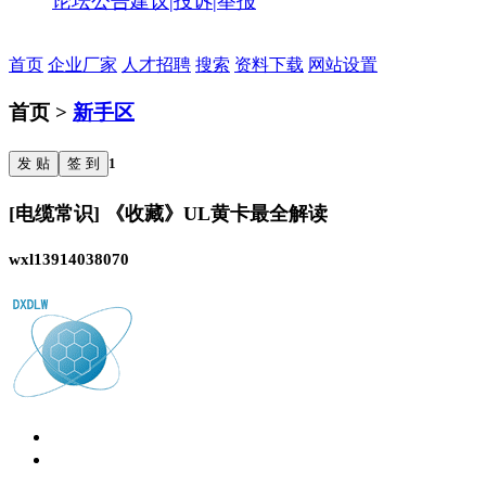
论坛公告
建议|投诉|举报
首页
企业厂家
人才招聘
搜索
资料下载
网站设置
首页 >
新手区
发 贴
签 到
1
[电缆常识] 《收藏》UL黄卡最全解读
wxl13914038070