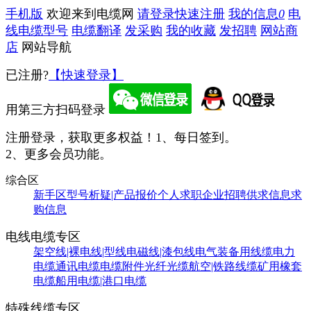
手机版
欢迎来到电缆网
请登录
快速注册
我的信息
0
电
线电缆型号
电缆翻译
发采购
我的收藏
发招聘
网站商
店
网站导航
已注册?
【快速登录】
用第三方扫码登录
注册登录，获取更多权益！
1、每日签到。
2、更多会员功能。
综合区
新手区
型号析疑|产品报价
个人求职
企业招聘
供求信息
求
购信息
电线电缆专区
架空线|裸电线|型线
电磁线|漆包线
电气装备用线缆
电力
电缆
通讯电缆
电缆附件
光纤光缆
航空|铁路线缆
矿用橡套
电缆
船用电缆|港口电缆
特殊线缆专区