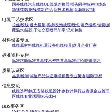
国外线缆
汽车线缆
UL线缆
连接器|插头附件
特种电缆
高
频线缆|数据线缆
新产品|新技术
视频|音频|彩灯线
电缆工艺技术区
拉丝|绞线|退火
挤塑|挤橡|发泡
成缆|绕包|填充
编织|铠装|屏
蔽
温水|辐照|干法交联
喷码印字|记米包装
材料设备专区
线缆原材料
线缆机器设备
电缆模具|盘具
企业厂家
标准资料专栏
标准求助
标准共享
技术资料共享
标准讨论|培训学习
质量认证区
品质|检测|试验
产品认证
电缆销售
专业英语|国际贸易
信息交流
线缆选型|施工安装
线缆设计|参数计算
行业资讯
企业管理
区
线缆专业话题
娱乐休闲
BBS事务区