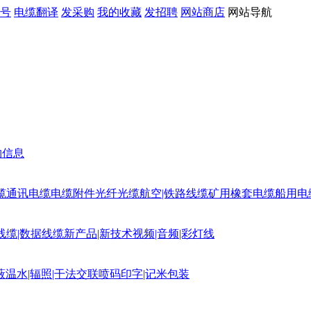
号
电缆翻译
发采购
我的收藏
发招聘
网站商店
网站导航
购信息
缆
通讯电缆
电缆附件
光纤光缆
航空|铁路线缆
矿用橡套电缆
船用电
线缆|数据线缆
新产品|新技术
视频|音频|彩灯线
蔽
温水|辐照|干法交联
喷码印字|记米包装