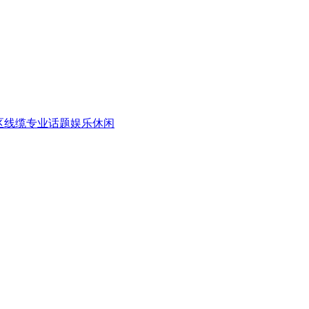
区
线缆专业话题
娱乐休闲