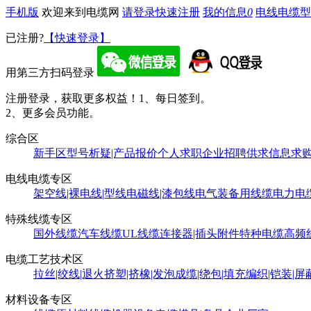
手机版
欢迎来到电缆网
请登录
快速注册
我的信息
0
电线电缆型
已注册?
【快速登录】
用第三方扫码登录
注册登录，获取更多权益！
1、每日签到。
2、更多会员功能。
综合区
新手区
型号析疑|产品报价
个人求职
企业招聘
供求信息
求
电线电缆专区
架空线|裸电线|型线
电磁线|漆包线
电气装备用线缆
电力电
特殊线缆专区
国外线缆
汽车线缆
UL线缆
连接器|插头附件
特种电缆
高频
电缆工艺技术区
拉丝|绞线|退火
挤塑|挤橡|发泡
成缆|绕包|填充
编织|铠装|屏
材料设备专区