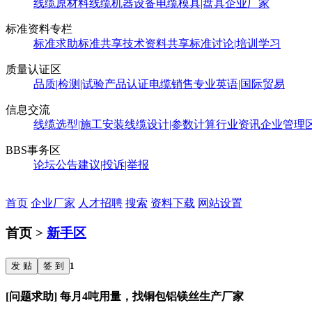
线缆原材料
线缆机器设备
电缆模具|盘具
企业厂家
标准资料专栏
标准求助
标准共享
技术资料共享
标准讨论|培训学习
质量认证区
品质|检测|试验
产品认证
电缆销售
专业英语|国际贸易
信息交流
线缆选型|施工安装
线缆设计|参数计算
行业资讯
企业管理
BBS事务区
论坛公告
建议|投诉|举报
首页
企业厂家
人才招聘
搜索
资料下载
网站设置
首页 >
新手区
发 贴
签 到
1
[问题求助] 每月4吨用量，找铜包铝镁丝生产厂家