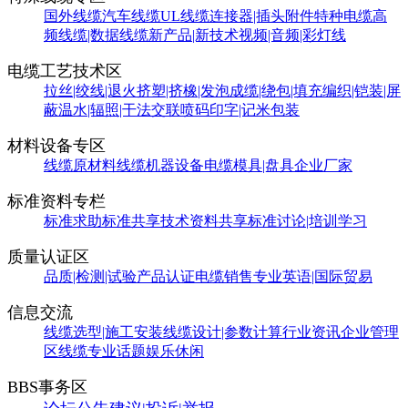
国外线缆
汽车线缆
UL线缆
连接器|插头附件
特种电缆
高
频线缆|数据线缆
新产品|新技术
视频|音频|彩灯线
电缆工艺技术区
拉丝|绞线|退火
挤塑|挤橡|发泡
成缆|绕包|填充
编织|铠装|屏
蔽
温水|辐照|干法交联
喷码印字|记米包装
材料设备专区
线缆原材料
线缆机器设备
电缆模具|盘具
企业厂家
标准资料专栏
标准求助
标准共享
技术资料共享
标准讨论|培训学习
质量认证区
品质|检测|试验
产品认证
电缆销售
专业英语|国际贸易
信息交流
线缆选型|施工安装
线缆设计|参数计算
行业资讯
企业管理
区
线缆专业话题
娱乐休闲
BBS事务区