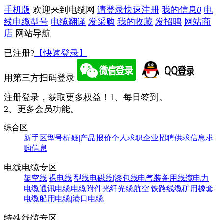
手机版
欢迎来到电缆网
请登录
快速注册
我的信息
0
电
线电缆型号
电缆翻译
发采购
我的收藏
发招聘
网站商
店
网站导航
已注册?
【快速登录】
用第三方扫码登录
注册登录，获取更多权益！
1、每日签到。
2、更多会员功能。
综合区
新手区
型号析疑|产品报价
个人求职
企业招聘
供求信息
求
购信息
电线电缆专区
架空线|裸电线|型线
电磁线|漆包线
电气装备用线缆
电力
电缆
通讯电缆
电缆附件
光纤光缆
航空|铁路线缆
矿用橡套
电缆
船用电缆|港口电缆
特殊线缆专区