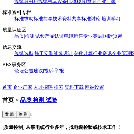
线缆原材料
线缆机器设备
电缆模具|盘具
企业厂家
标准资料专栏
标准求助
标准共享
技术资料共享
标准讨论|培训学习
质量认证区
品质|检测|试验
产品认证
电缆销售
专业英语|国际贸易
信息交流
线缆选型|施工安装
线缆设计|参数计算
行业资讯
企业管理
BBS事务区
论坛公告
建议|投诉|举报
首页
企业厂家
人才招聘
搜索
资料下载
网站设置
首页 >
品质 检测 试验
发 贴
签 到
1
[质量控制] 从事电缆行业多年，找电缆检验或技术工作！