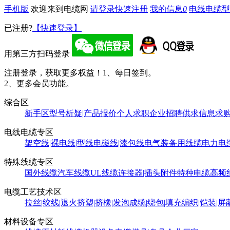
手机版
欢迎来到电缆网
请登录
快速注册
我的信息
0
电线电缆型
已注册?
【快速登录】
用第三方扫码登录
注册登录，获取更多权益！
1、每日签到。
2、更多会员功能。
综合区
新手区
型号析疑|产品报价
个人求职
企业招聘
供求信息
求
电线电缆专区
架空线|裸电线|型线
电磁线|漆包线
电气装备用线缆
电力电
特殊线缆专区
国外线缆
汽车线缆
UL线缆
连接器|插头附件
特种电缆
高频
电缆工艺技术区
拉丝|绞线|退火
挤塑|挤橡|发泡
成缆|绕包|填充
编织|铠装|屏
材料设备专区