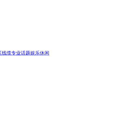
区
线缆专业话题
娱乐休闲