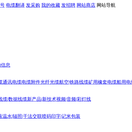
号
电缆翻译
发采购
我的收藏
发招聘
网站商店
网站导航
购信息
缆
通讯电缆
电缆附件
光纤光缆
航空|铁路线缆
矿用橡套电缆
船用电
线缆|数据线缆
新产品|新技术
视频|音频|彩灯线
蔽
温水|辐照|干法交联
喷码印字|记米包装