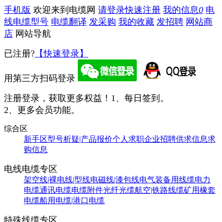
手机版
欢迎来到电缆网
请登录
快速注册
我的信息
0
电
线电缆型号
电缆翻译
发采购
我的收藏
发招聘
网站商
店
网站导航
已注册?
【快速登录】
用第三方扫码登录
注册登录，获取更多权益！
1、每日签到。
2、更多会员功能。
综合区
新手区
型号析疑|产品报价
个人求职
企业招聘
供求信息
求
购信息
电线电缆专区
架空线|裸电线|型线
电磁线|漆包线
电气装备用线缆
电力
电缆
通讯电缆
电缆附件
光纤光缆
航空|铁路线缆
矿用橡套
电缆
船用电缆|港口电缆
特殊线缆专区