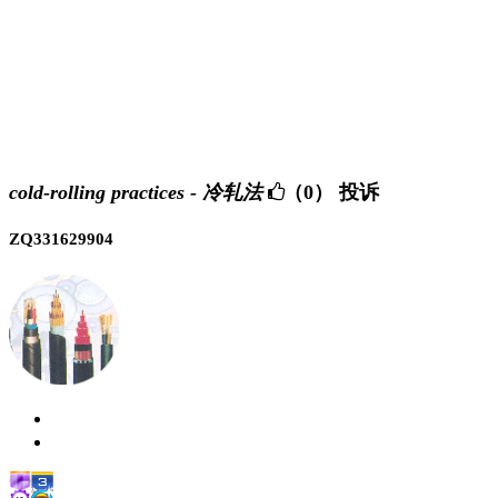
cold-rolling practices - 冷轧法
（0）
投诉
ZQ331629904