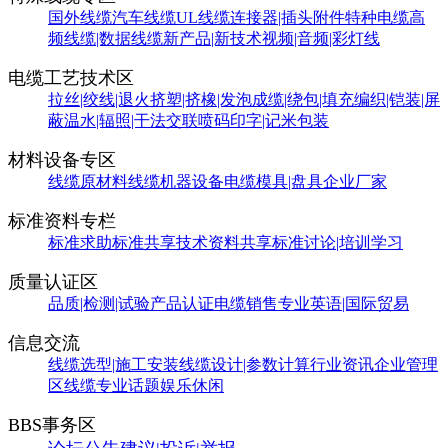
国外线缆
汽车线缆
UL线缆
连接器|插头附件
特种电缆
高
频线缆|数据线缆
新产品|新技术
视频|音频|彩灯线
电缆工艺技术区
拉丝|绞线|退火
挤塑|挤橡|发泡
成缆|绕包|填充
编织|铠装|屏
蔽
温水|辐照|干法交联
喷码印字|记米包装
材料设备专区
线缆原材料
线缆机器设备
电缆模具|盘具
企业厂家
标准资料专栏
标准求助
标准共享
技术资料共享
标准讨论|培训学习
质量认证区
品质|检测|试验
产品认证
电缆销售
专业英语|国际贸易
信息交流
线缆选型|施工安装
线缆设计|参数计算
行业资讯
企业管理
区
线缆专业话题
娱乐休闲
BBS事务区