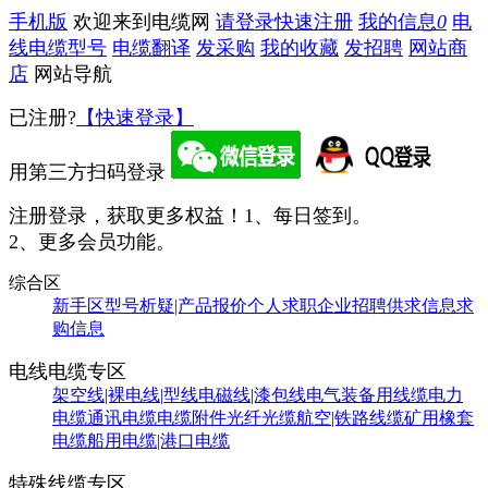
手机版
欢迎来到电缆网
请登录
快速注册
我的信息
0
电
线电缆型号
电缆翻译
发采购
我的收藏
发招聘
网站商
店
网站导航
已注册?
【快速登录】
用第三方扫码登录
注册登录，获取更多权益！
1、每日签到。
2、更多会员功能。
综合区
新手区
型号析疑|产品报价
个人求职
企业招聘
供求信息
求
购信息
电线电缆专区
架空线|裸电线|型线
电磁线|漆包线
电气装备用线缆
电力
电缆
通讯电缆
电缆附件
光纤光缆
航空|铁路线缆
矿用橡套
电缆
船用电缆|港口电缆
特殊线缆专区