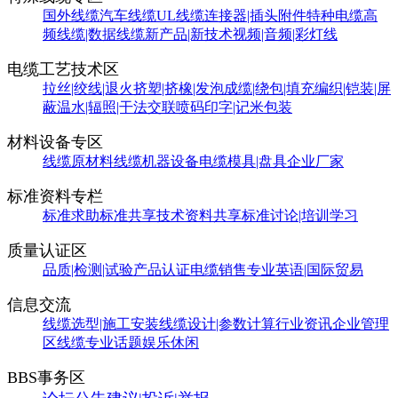
国外线缆
汽车线缆
UL线缆
连接器|插头附件
特种电缆
高
频线缆|数据线缆
新产品|新技术
视频|音频|彩灯线
电缆工艺技术区
拉丝|绞线|退火
挤塑|挤橡|发泡
成缆|绕包|填充
编织|铠装|屏
蔽
温水|辐照|干法交联
喷码印字|记米包装
材料设备专区
线缆原材料
线缆机器设备
电缆模具|盘具
企业厂家
标准资料专栏
标准求助
标准共享
技术资料共享
标准讨论|培训学习
质量认证区
品质|检测|试验
产品认证
电缆销售
专业英语|国际贸易
信息交流
线缆选型|施工安装
线缆设计|参数计算
行业资讯
企业管理
区
线缆专业话题
娱乐休闲
BBS事务区