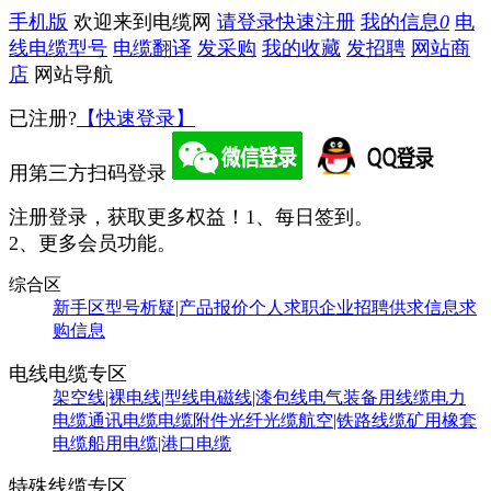
手机版
欢迎来到电缆网
请登录
快速注册
我的信息
0
电
线电缆型号
电缆翻译
发采购
我的收藏
发招聘
网站商
店
网站导航
已注册?
【快速登录】
用第三方扫码登录
注册登录，获取更多权益！
1、每日签到。
2、更多会员功能。
综合区
新手区
型号析疑|产品报价
个人求职
企业招聘
供求信息
求
购信息
电线电缆专区
架空线|裸电线|型线
电磁线|漆包线
电气装备用线缆
电力
电缆
通讯电缆
电缆附件
光纤光缆
航空|铁路线缆
矿用橡套
电缆
船用电缆|港口电缆
特殊线缆专区