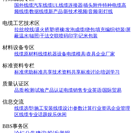
国外线缆
汽车线缆
UL线缆
连接器|插头附件
特种电缆
高
频线缆|数据线缆
新产品|新技术
视频|音频|彩灯线
电缆工艺技术区
拉丝|绞线|退火
挤塑|挤橡|发泡
成缆|绕包|填充
编织|铠装|屏
蔽
温水|辐照|干法交联
喷码印字|记米包装
材料设备专区
线缆原材料
线缆机器设备
电缆模具|盘具
企业厂家
标准资料专栏
标准求助
标准共享
技术资料共享
标准讨论|培训学习
质量认证区
品质|检测|试验
产品认证
电缆销售
专业英语|国际贸易
信息交流
线缆选型|施工安装
线缆设计|参数计算
行业资讯
企业管理
区
线缆专业话题
娱乐休闲
BBS事务区