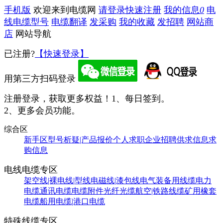
手机版
欢迎来到电缆网
请登录
快速注册
我的信息
0
电
线电缆型号
电缆翻译
发采购
我的收藏
发招聘
网站商
店
网站导航
已注册?
【快速登录】
用第三方扫码登录
注册登录，获取更多权益！
1、每日签到。
2、更多会员功能。
综合区
新手区
型号析疑|产品报价
个人求职
企业招聘
供求信息
求
购信息
电线电缆专区
架空线|裸电线|型线
电磁线|漆包线
电气装备用线缆
电力
电缆
通讯电缆
电缆附件
光纤光缆
航空|铁路线缆
矿用橡套
电缆
船用电缆|港口电缆
特殊线缆专区