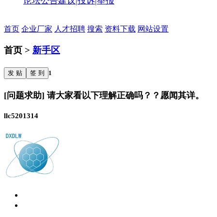
论坛公告
建议|投诉|举报
首页
企业厂家
人才招聘
搜索
资料下载
网站设置
首页 >
新手区
发 贴
签 到
1
[问题求助] 请大家看以下理解正确吗？？愿闻其详。
llc5201314