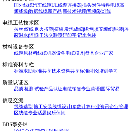
国外线缆
汽车线缆
UL线缆
连接器|插头附件
特种电缆
高
频线缆|数据线缆
新产品|新技术
视频|音频|彩灯线
电缆工艺技术区
拉丝|绞线|退火
挤塑|挤橡|发泡
成缆|绕包|填充
编织|铠装|屏
蔽
温水|辐照|干法交联
喷码印字|记米包装
材料设备专区
线缆原材料
线缆机器设备
电缆模具|盘具
企业厂家
标准资料专栏
标准求助
标准共享
技术资料共享
标准讨论|培训学习
质量认证区
品质|检测|试验
产品认证
电缆销售
专业英语|国际贸易
信息交流
线缆选型|施工安装
线缆设计|参数计算
行业资讯
企业管理
区
线缆专业话题
娱乐休闲
BBS事务区