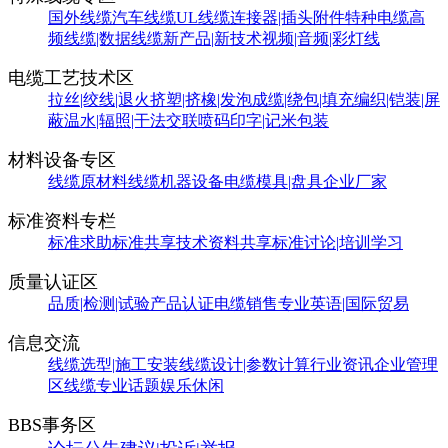
国外线缆
汽车线缆
UL线缆
连接器|插头附件
特种电缆
高
频线缆|数据线缆
新产品|新技术
视频|音频|彩灯线
电缆工艺技术区
拉丝|绞线|退火
挤塑|挤橡|发泡
成缆|绕包|填充
编织|铠装|屏
蔽
温水|辐照|干法交联
喷码印字|记米包装
材料设备专区
线缆原材料
线缆机器设备
电缆模具|盘具
企业厂家
标准资料专栏
标准求助
标准共享
技术资料共享
标准讨论|培训学习
质量认证区
品质|检测|试验
产品认证
电缆销售
专业英语|国际贸易
信息交流
线缆选型|施工安装
线缆设计|参数计算
行业资讯
企业管理
区
线缆专业话题
娱乐休闲
BBS事务区