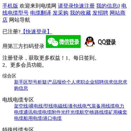
手机版
欢迎来到电缆网
请登录
快速注册
我的信息
0
电
线电缆型号
电缆翻译
发采购
我的收藏
发招聘
网站商
店
网站导航
已注册?
【快速登录】
用第三方扫码登录
注册登录，获取更多权益！
1、每日签到。
2、更多会员功能。
综合区
新手区
型号析疑|产品报价
个人求职
企业招聘
供求信息
求
购信息
电线电缆专区
架空线|裸电线|型线
电磁线|漆包线
电气装备用线缆
电力
电缆
通讯电缆
电缆附件
光纤光缆
航空|铁路线缆
矿用橡套
电缆
船用电缆|港口电缆
特殊线缆专区