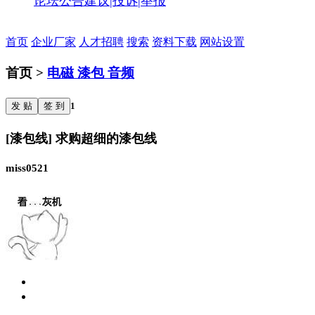
论坛公告
建议|投诉|举报
首页
企业厂家
人才招聘
搜索
资料下载
网站设置
首页 >
电磁 漆包 音频
发 贴
签 到
1
[漆包线] 求购超细的漆包线
miss0521