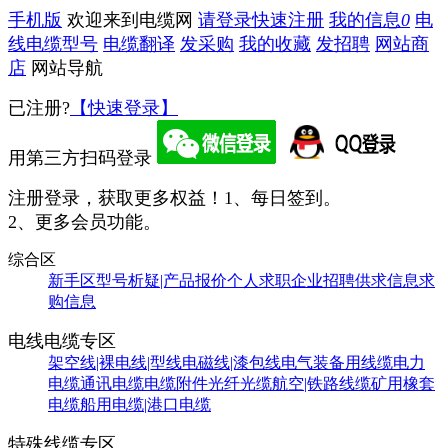
手机版
欢迎来到电缆网
请登录
快速注册
我的信息
0
电
线电缆型号
电缆翻译
发采购
我的收藏
发招聘
网站商
店
网站导航
已注册?
【快速登录】
用第三方扫码登录
注册登录，获取更多权益！
1、每日签到。
2、更多会员功能。
综合区
新手区
型号析疑|产品报价
个人求职
企业招聘
供求信息
求
购信息
电线电缆专区
架空线|裸电线|型线
电磁线|漆包线
电气装备用线缆
电力
电缆
通讯电缆
电缆附件
光纤光缆
航空|铁路线缆
矿用橡套
电缆
船用电缆|港口电缆
特殊线缆专区