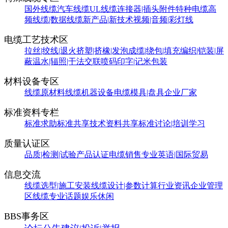
国外线缆
汽车线缆
UL线缆
连接器|插头附件
特种电缆
高
频线缆|数据线缆
新产品|新技术
视频|音频|彩灯线
电缆工艺技术区
拉丝|绞线|退火
挤塑|挤橡|发泡
成缆|绕包|填充
编织|铠装|屏
蔽
温水|辐照|干法交联
喷码印字|记米包装
材料设备专区
线缆原材料
线缆机器设备
电缆模具|盘具
企业厂家
标准资料专栏
标准求助
标准共享
技术资料共享
标准讨论|培训学习
质量认证区
品质|检测|试验
产品认证
电缆销售
专业英语|国际贸易
信息交流
线缆选型|施工安装
线缆设计|参数计算
行业资讯
企业管理
区
线缆专业话题
娱乐休闲
BBS事务区