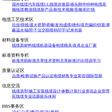
国外线缆
汽车线缆
UL线缆
连接器|插头附件
特种电缆
高
频线缆|数据线缆
新产品|新技术
视频|音频|彩灯线
电缆工艺技术区
拉丝|绞线|退火
挤塑|挤橡|发泡
成缆|绕包|填充
编织|铠装|屏
蔽
温水|辐照|干法交联
喷码印字|记米包装
材料设备专区
线缆原材料
线缆机器设备
电缆模具|盘具
企业厂家
标准资料专栏
标准求助
标准共享
技术资料共享
标准讨论|培训学习
质量认证区
品质|检测|试验
产品认证
电缆销售
专业英语|国际贸易
信息交流
线缆选型|施工安装
线缆设计|参数计算
行业资讯
企业管理
区
线缆专业话题
娱乐休闲
BBS事务区