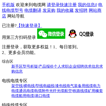
手机版
欢迎来到电缆网
请登录
快速注册
我的信息
0
电
线电缆型号
电缆翻译
发采购
我的收藏
发招聘
网站商
店
网站导航
已注册?
【快速登录】
用第三方扫码登录
注册登录，获取更多权益！
1、每日签到。
2、更多会员功能。
综合区
新手区
型号析疑|产品报价
个人求职
企业招聘
供求信息
求
购信息
电线电缆专区
架空线|裸电线|型线
电磁线|漆包线
电气装备用线缆
电力
电缆
通讯电缆
电缆附件
光纤光缆
航空|铁路线缆
矿用橡套
电缆
船用电缆|港口电缆
特殊线缆专区