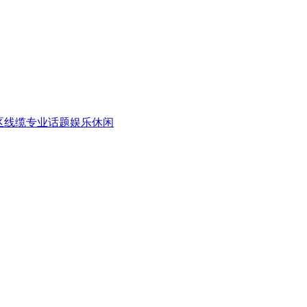
区
线缆专业话题
娱乐休闲