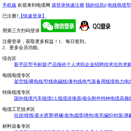
手机版
欢迎来到电缆网
请登录
快速注册
我的信息
0
电线电缆型
已注册?
【快速登录】
用第三方扫码登录
注册登录，获取更多权益！
1、每日签到。
2、更多会员功能。
综合区
新手区
型号析疑|产品报价
个人求职
企业招聘
供求信息
求
电线电缆专区
架空线|裸电线|型线
电磁线|漆包线
电气装备用线缆
电力电
特殊线缆专区
国外线缆
汽车线缆
UL线缆
连接器|插头附件
特种电缆
高频
电缆工艺技术区
拉丝|绞线|退火
挤塑|挤橡|发泡
成缆|绕包|填充
编织|铠装|屏
材料设备专区