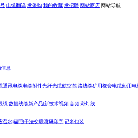
号
电缆翻译
发采购
我的收藏
发招聘
网站商店
网站导航
购信息
缆
通讯电缆
电缆附件
光纤光缆
航空|铁路线缆
矿用橡套电缆
船用电
线缆|数据线缆
新产品|新技术
视频|音频|彩灯线
蔽
温水|辐照|干法交联
喷码印字|记米包装