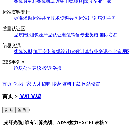
线缆原材料
线缆机器设备
电缆模具|盘具
企业厂家
标准资料专栏
标准求助
标准共享
技术资料共享
标准讨论|培训学习
质量认证区
品质|检测|试验
产品认证
电缆销售
专业英语|国际贸易
信息交流
线缆选型|施工安装
线缆设计|参数计算
行业资讯
企业管理
BBS事务区
论坛公告
建议|投诉|举报
首页
企业厂家
人才招聘
搜索
资料下载
网站设置
首页 >
光纤光缆
发 贴
签 到
1
[光纤光缆] 谁有计算光缆、ADSS拉力EXCEL表格？