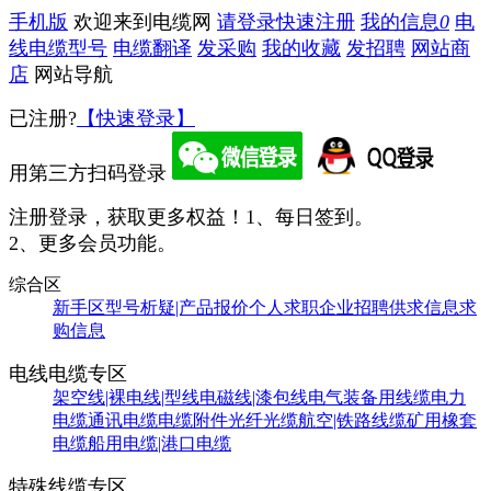
手机版
欢迎来到电缆网
请登录
快速注册
我的信息
0
电
线电缆型号
电缆翻译
发采购
我的收藏
发招聘
网站商
店
网站导航
已注册?
【快速登录】
用第三方扫码登录
注册登录，获取更多权益！
1、每日签到。
2、更多会员功能。
综合区
新手区
型号析疑|产品报价
个人求职
企业招聘
供求信息
求
购信息
电线电缆专区
架空线|裸电线|型线
电磁线|漆包线
电气装备用线缆
电力
电缆
通讯电缆
电缆附件
光纤光缆
航空|铁路线缆
矿用橡套
电缆
船用电缆|港口电缆
特殊线缆专区