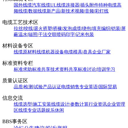
国外线缆
汽车线缆
UL线缆
连接器|插头附件
特种电缆
高
频线缆|数据线缆
新产品|新技术
视频|音频|彩灯线
电缆工艺技术区
拉丝|绞线|退火
挤塑|挤橡|发泡
成缆|绕包|填充
编织|铠装|屏
蔽
温水|辐照|干法交联
喷码印字|记米包装
材料设备专区
线缆原材料
线缆机器设备
电缆模具|盘具
企业厂家
标准资料专栏
标准求助
标准共享
技术资料共享
标准讨论|培训学习
质量认证区
品质|检测|试验
产品认证
电缆销售
专业英语|国际贸易
信息交流
线缆选型|施工安装
线缆设计|参数计算
行业资讯
企业管理
区
线缆专业话题
娱乐休闲
BBS事务区