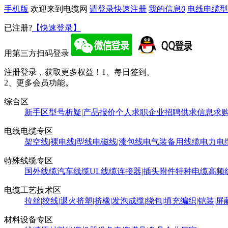
手机版
欢迎来到电缆网
请登录
快速注册
我的信息
0
电线电缆型
已注册?
【快速登录】
用第三方扫码登录
注册登录，获取更多权益！
1、每日签到。
2、更多会员功能。
综合区
新手区
型号析疑|产品报价
个人求职
企业招聘
供求信息
求
电线电缆专区
架空线|裸电线|型线
电磁线|漆包线
电气装备用线缆
电力电
特殊线缆专区
国外线缆
汽车线缆
UL线缆
连接器|插头附件
特种电缆
高频
电缆工艺技术区
拉丝|绞线|退火
挤塑|挤橡|发泡
成缆|绕包|填充
编织|铠装|屏
材料设备专区