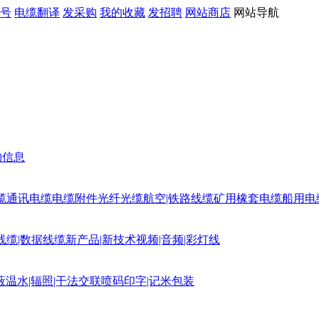
号
电缆翻译
发采购
我的收藏
发招聘
网站商店
网站导航
购信息
缆
通讯电缆
电缆附件
光纤光缆
航空|铁路线缆
矿用橡套电缆
船用电
线缆|数据线缆
新产品|新技术
视频|音频|彩灯线
蔽
温水|辐照|干法交联
喷码印字|记米包装