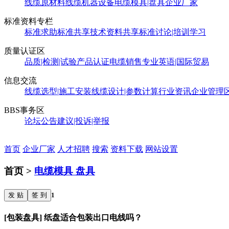
线缆原材料
线缆机器设备
电缆模具|盘具
企业厂家
标准资料专栏
标准求助
标准共享
技术资料共享
标准讨论|培训学习
质量认证区
品质|检测|试验
产品认证
电缆销售
专业英语|国际贸易
信息交流
线缆选型|施工安装
线缆设计|参数计算
行业资讯
企业管理
BBS事务区
论坛公告
建议|投诉|举报
首页
企业厂家
人才招聘
搜索
资料下载
网站设置
首页 >
电缆模具 盘具
发 贴
签 到
1
[包装盘具] 纸盘适合包装出口电线吗？