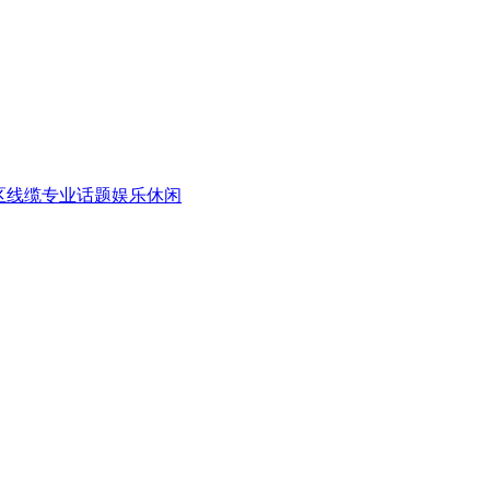
区
线缆专业话题
娱乐休闲