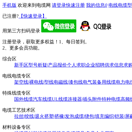
手机版
欢迎来到电缆网
请登录
快速注册
我的信息
0
电线电缆型
已注册?
【快速登录】
用第三方扫码登录
注册登录，获取更多权益！
1、每日签到。
2、更多会员功能。
综合区
新手区
型号析疑|产品报价
个人求职
企业招聘
供求信息
求
电线电缆专区
架空线|裸电线|型线
电磁线|漆包线
电气装备用线缆
电力电
特殊线缆专区
国外线缆
汽车线缆
UL线缆
连接器|插头附件
特种电缆
高频
电缆工艺技术区
拉丝|绞线|退火
挤塑|挤橡|发泡
成缆|绕包|填充
编织|铠装|屏
材料设备专区