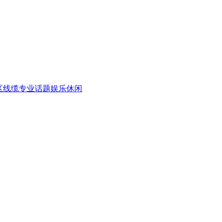
区
线缆专业话题
娱乐休闲