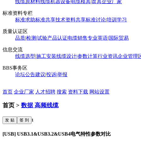
线缆原材料
线缆机器设备
电缆模具|盘具
企业厂家
标准资料专栏
标准求助
标准共享
技术资料共享
标准讨论|培训学习
质量认证区
品质|检测|试验
产品认证
电缆销售
专业英语|国际贸易
信息交流
线缆选型|施工安装
线缆设计|参数计算
行业资讯
企业管理
BBS事务区
论坛公告
建议|投诉|举报
首页
企业厂家
人才招聘
搜索
资料下载
网站设置
首页 >
数据 高频线缆
发 贴
签 到
1
[USB] USB3.1&USB3.2&USB4电气特性参数对比