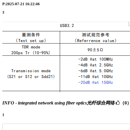
P:2025-07-21 16:22:46
3
INFO - integrated network using fiber optics光纤综合网络
（0
1