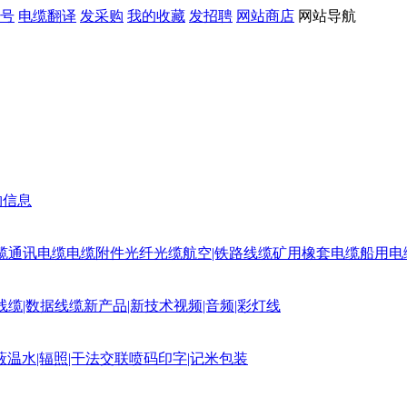
号
电缆翻译
发采购
我的收藏
发招聘
网站商店
网站导航
购信息
缆
通讯电缆
电缆附件
光纤光缆
航空|铁路线缆
矿用橡套电缆
船用电
线缆|数据线缆
新产品|新技术
视频|音频|彩灯线
蔽
温水|辐照|干法交联
喷码印字|记米包装