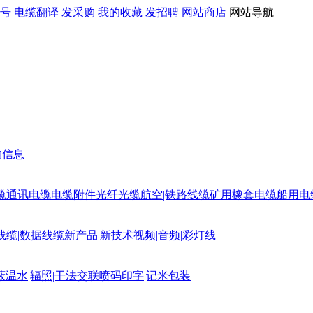
号
电缆翻译
发采购
我的收藏
发招聘
网站商店
网站导航
购信息
缆
通讯电缆
电缆附件
光纤光缆
航空|铁路线缆
矿用橡套电缆
船用电
线缆|数据线缆
新产品|新技术
视频|音频|彩灯线
蔽
温水|辐照|干法交联
喷码印字|记米包装