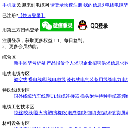
手机版
欢迎来到电缆网
请登录
快速注册
我的信息
0
电线电缆型
已注册?
【快速登录】
用第三方扫码登录
注册登录，获取更多权益！
1、每日签到。
2、更多会员功能。
综合区
新手区
型号析疑|产品报价
个人求职
企业招聘
供求信息
求
电线电缆专区
架空线|裸电线|型线
电磁线|漆包线
电气装备用线缆
电力电
特殊线缆专区
国外线缆
汽车线缆
UL线缆
连接器|插头附件
特种电缆
高频
电缆工艺技术区
拉丝|绞线|退火
挤塑|挤橡|发泡
成缆|绕包|填充
编织|铠装|屏
材料设备专区