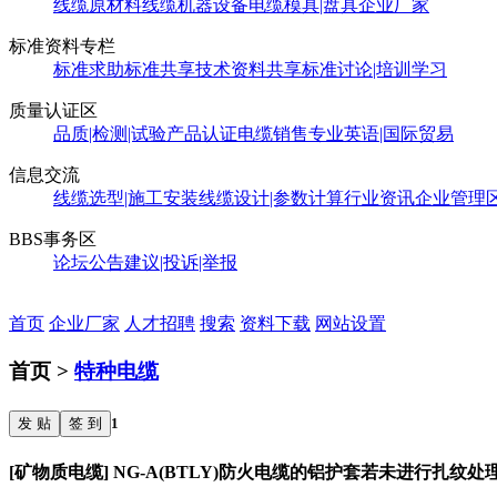
线缆原材料
线缆机器设备
电缆模具|盘具
企业厂家
标准资料专栏
标准求助
标准共享
技术资料共享
标准讨论|培训学习
质量认证区
品质|检测|试验
产品认证
电缆销售
专业英语|国际贸易
信息交流
线缆选型|施工安装
线缆设计|参数计算
行业资讯
企业管理
BBS事务区
论坛公告
建议|投诉|举报
首页
企业厂家
人才招聘
搜索
资料下载
网站设置
首页 >
特种电缆
发 贴
签 到
1
[矿物质电缆] NG-A(BTLY)防火电缆的铝护套若未进行扎纹